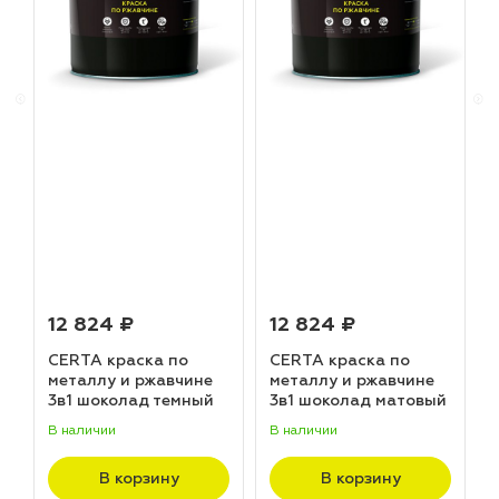
12 824 ₽
12 824 ₽
CERTA краска по
CERTA краска по
металлу и ржавчине
металлу и ржавчине
3в1 шоколад темный
3в1 шоколад матовый
матовый ~RAL 8019
~RAL 8017 (20,0кг)
В наличии
В наличии
В
(20,0кг)
В корзину
В корзину