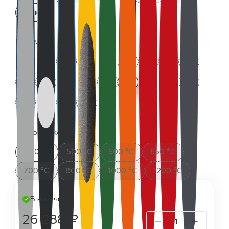
25 кг
Цвета:
Термостойкость:
400 °C
500 °C
600 °C
650 °C
700 °C
800 °C
1000 °C
1200 °C
В наличии
26 288 ₽