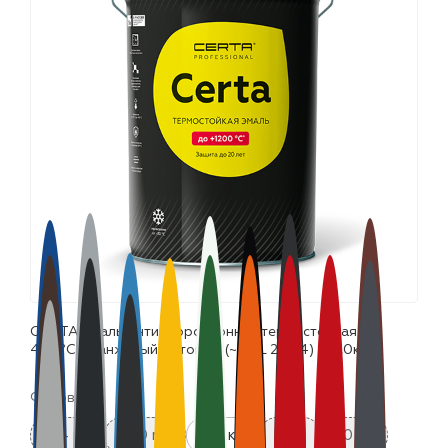
лаки и эмали
СERTA эмаль антикоррозионная термостойкая до
400°С оранжевый матовый (~RAL 2004) (25,0кг)
Фасовка:
0.4 кг
520 мл
0.8 кг
4 кг
10 кг