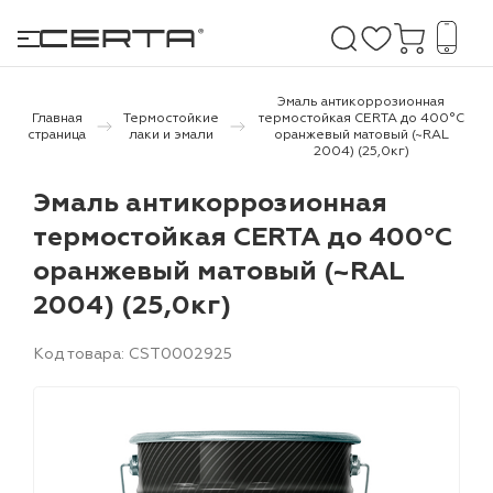
Эмаль антикоррозионная
Главная
Термостойкие
термостойкая СERTA до 400°С
страница
лаки и эмали
оранжевый матовый (~RAL
2004) (25,0кг)
е покрытия
Эмаль антикоррозионная
дома и дачи
термостойкая СERTA до 400°С
оранжевый матовый (~RAL
продукция
2004) (25,0кг)
 бетону,
ичу
Код товара: CST0002925
о металлу
итки по
холодного