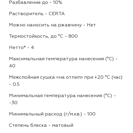
Разбавление до
-
10%
Растворитель
-
CERTA
Можно наносить на ржавчину
-
Нет
Термостойкость, до °C
-
800
Нетто*
-
4
Максимальная температура нанесения (°С)
-
40
Межслойная сушка «на отлип» при +20 °С (час)
-
0.5
Минимальная температура нанесения (°С)
-
-30
Минимальный расход (г/м.кв.)
-
100
Степень блеска
-
матовый