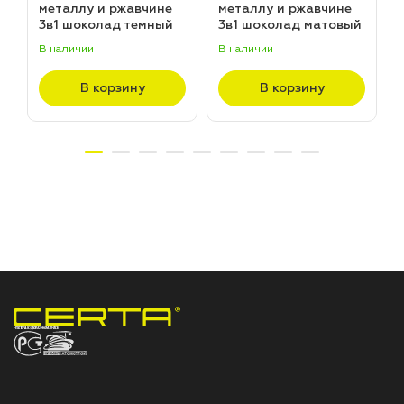
металлу и ржавчине
металлу и ржавчине
3в1 шоколад темный
3в1 шоколад матовый
матовый ~RAL 8019
~RAL 8017 (20,0кг)
В наличии
В наличии
В
(20,0кг)
В корзину
В корзину
НПП «СПЕКТР» ЗАВОД ЛАКОКРАСОЧНЫХ МАТЕРИАЛОВ