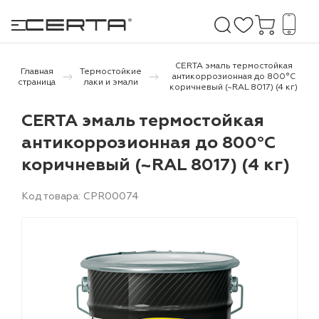
CERTA эмаль термостойкая
Главная
Термостойкие
антикоррозионная до 800°С
страница
лаки и эмали
коричневый (~RAL 8017) (4 кг)
е покрытия
CERTA эмаль термостойкая
антикоррозионная до 800°С
дома и дачи
коричневый (~RAL 8017) (4 кг)
продукция
Код товара: CPR00074
 бетону,
ичу
о металлу
итки по
холодного