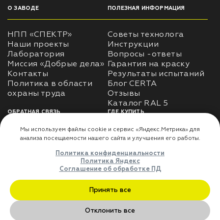
О ЗАВОДЕ
ПОЛЕЗНАЯ ИНФОРМАЦИЯ
НПП «СПЕКТР»
Советы технолога
Наши проекты
Инструкции
Лаборатория
Вопросы -ответы
Миссия «Добрые дела»
Гарантия на краску
Контакты
Результаты испытаний
Политика в области
Блог CERTA
охраны труда
Отзывы
Каталог RAL 5
ОБРАТНАЯ СВЯЗЬ
ГДЕ КУПИТЬ
Использование
Доставка
информации
Оплата
Политика
Где купить
использования личных
данных
Карта сайта
Реквизиты
Оферта
ДЛЯ ПАРТНЁРОВ
Преимущества