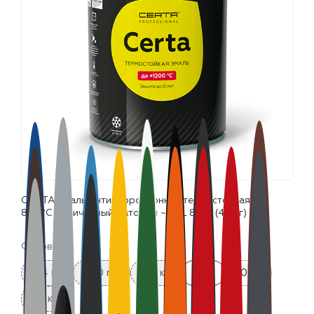
лаки и эмали
CERTA эмаль антикоррозионная термостойкая до
800°С коричневый матовый ~RAL 8017 (4,0кг)
Фасовка:
0.4 кг
520 мл
0.8 кг
4 кг
10 кг
25 кг