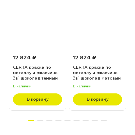
12 824 ₽
12 824 ₽
CERTA краска по
CERTA краска по
металлу и ржавчине
металлу и ржавчине
3в1 шоколад темный
3в1 шоколад матовый
матовый ~RAL 8019
~RAL 8017 (20,0кг)
В наличии
В наличии
В
(20,0кг)
В корзину
В корзину