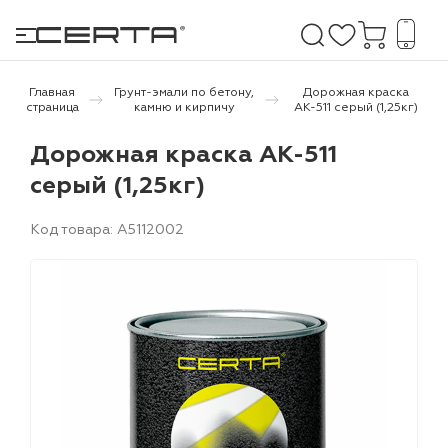
Главная
Грунт-эмали по бетону,
Дорожная краска
страница
камню и кирпичу
АК-511 серый (1,25кг)
е покрытия
Дорожная краска АК-511
серый (1,25кг)
дома и дачи
Код товара: A5112002
продукция
 бетону,
ичу
о металлу
итки по
холодного