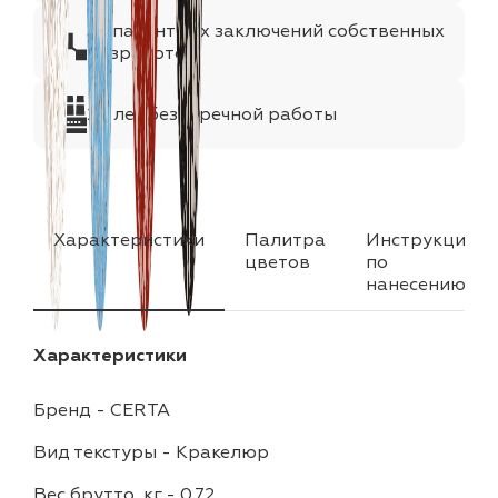
35 патентных заключений собственных
разработок
25 лет безупречной работы
Характеристики
Палитра
Инструкция
цветов
по
нанесению
Характеристики
Бренд
-
CERTA
Вид текстуры
-
Кракелюр
Вес брутто, кг
-
0.72