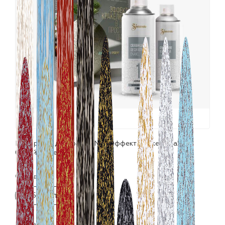
лаки и эмали
Набор для декора SIANA "Эффект Кракелюра"
белый+серебро
Фасовка:
2х520 мл
Цвета: