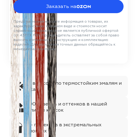
Заказать на
Представленная на сайте информация о товарах, их
характеристиках, внешнем виде и стоимости носит
справочный характер и не является публичной офертой
(ст. 437 ГК РФ). Производитель оставляет за собой право
вносить изменения в конструкцию и комплектацию
изделий. Для получения точных данных обращайтесь к
менеджерам компании.
№1 в России по термостойким эмалям и
лакам
1000+цветов и оттенков в нашей
палитре красок
75+ проектов в экстремальных
условиях