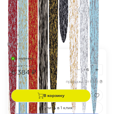
Термостойкость:
150 °C
В наличии
1 064 ₽ * 6 шт
6 384 ₽
продажа от 6 шт.
?
В корзину
Купить в 1 клик