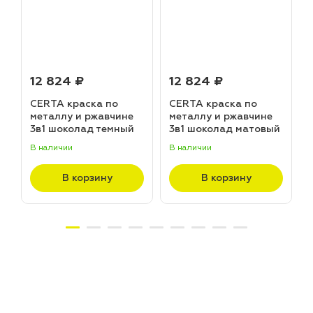
12 824 ₽
12 824 ₽
CERTA краска по
CERTA краска по
металлу и ржавчине
металлу и ржавчине
3в1 шоколад темный
3в1 шоколад матовый
матовый ~RAL 8019
~RAL 8017 (20,0кг)
В наличии
В наличии
В
(20,0кг)
В корзину
В корзину