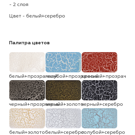
-
2 слоя
Цвет
-
белый+серебро
Палитра цветов
белый+прозрачный
голубой+прозрачный
красный+прозрачны
черный+прозрачный
черный+золото
черный+серебро
белый+золото
белый+серебро
голубой+серебро