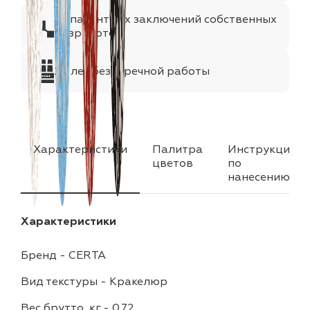
35 патентных заключений собственных
разработок
25 лет безупречной работы
Характеристики
Палитра
Инструкция
цветов
по
нанесению
Характеристики
Бренд
-
CERTA
Вид текстуры
-
Кракелюр
Вес брутто, кг
-
0.72