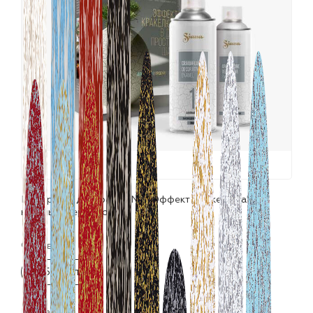
лаки и эмали
Набор для декора SIANA "Эффект Кракелюра"
красный+серебро
Фасовка:
2х520 мл
Цвета: