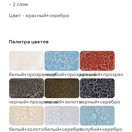
-
2 слоя
Цвет
-
красный+серебро
Палитра цветов
белый+прозрачный
голубой+прозрачный
красный+прозрачны
черный+прозрачный
черный+золото
черный+серебро
белый+золото
белый+серебро
голубой+серебро