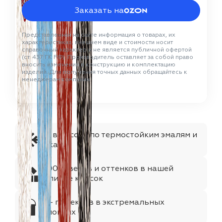
Заказать на
Представленная на сайте информация о товарах, их
характеристиках, внешнем виде и стоимости носит
справочный характер и не является публичной офертой
(ст. 437 ГК РФ). Производитель оставляет за собой право
вносить изменения в конструкцию и комплектацию
изделий. Для получения точных данных обращайтесь к
менеджерам компании.
№1 в России по термостойким эмалям и
лакам
1000+цветов и оттенков в нашей
палитре красок
75+ проектов в экстремальных
условиях