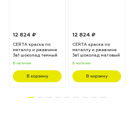
12 824 ₽
12 824 ₽
CERTA краска по
CERTA краска по
металлу и ржавчине
металлу и ржавчине
3в1 шоколад темный
3в1 шоколад матовый
матовый ~RAL 8019
~RAL 8017 (20,0кг)
В наличии
В наличии
В
(20,0кг)
В корзину
В корзину