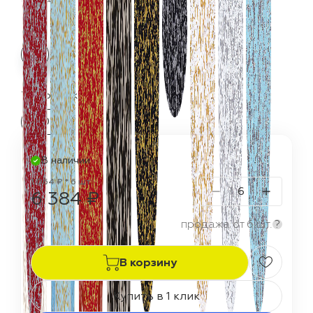
Термостойкость:
150 °C
В наличии
1 064 ₽ * 6 шт
6 384 ₽
продажа от 6 шт.
?
В корзину
Купить в 1 клик