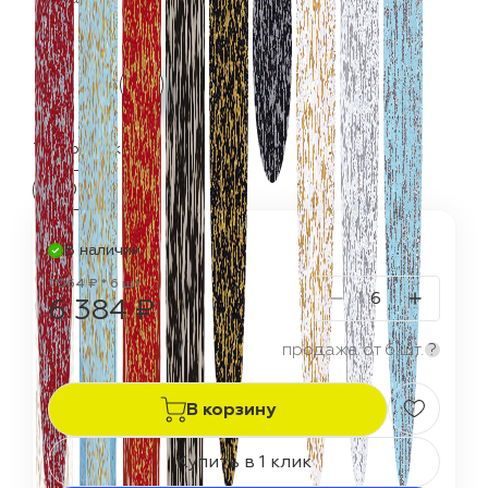
Термостойкость:
150 °C
В наличии
1 064 ₽ * 6 шт
6 384 ₽
продажа от 6 шт.
?
В корзину
Купить в 1 клик