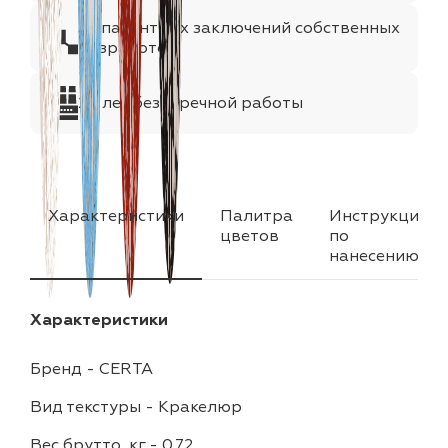
35 патентных заключений собственных
разработок
25 лет безупречной работы
Характеристики
Палитра
Инструкция
цветов
по
нанесению
Характеристики
Бренд
-
CERTA
Вид текстуры
-
Кракелюр
Вес брутто, кг
-
0.72