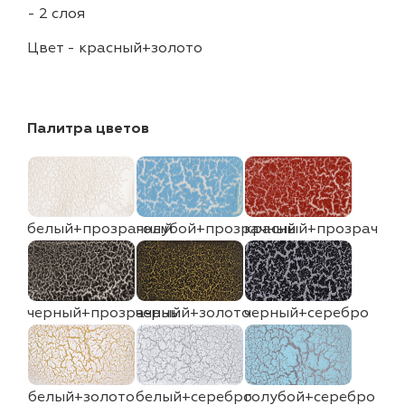
-
2 слоя
Цвет
-
красный+золото
Палитра цветов
белый+прозрачный
голубой+прозрачный
красный+прозрачны
черный+прозрачный
черный+золото
черный+серебро
белый+золото
белый+серебро
голубой+серебро