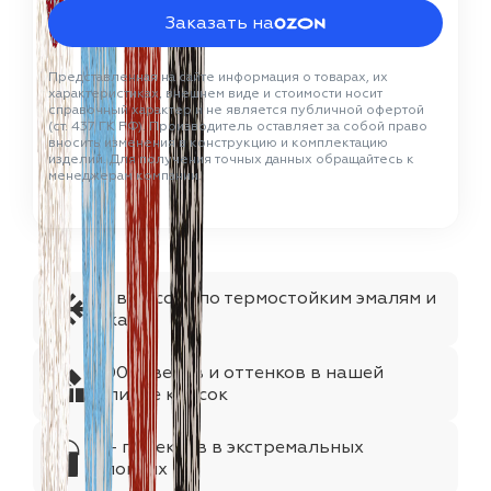
Заказать на
Представленная на сайте информация о товарах, их
характеристиках, внешнем виде и стоимости носит
справочный характер и не является публичной офертой
(ст. 437 ГК РФ). Производитель оставляет за собой право
вносить изменения в конструкцию и комплектацию
изделий. Для получения точных данных обращайтесь к
менеджерам компании.
№1 в России по термостойким эмалям и
лакам
1000+цветов и оттенков в нашей
палитре красок
75+ проектов в экстремальных
условиях