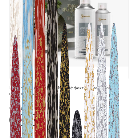
лаки и эмали
Набор для декора SIANA "Эффект Кракелюра"
красный+золото
Фасовка:
2х520 мл
Цвета: