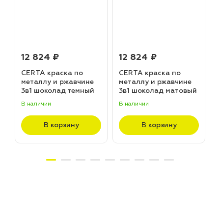
12 824 ₽
12 824 ₽
CERTA краска по
CERTA краска по
металлу и ржавчине
металлу и ржавчине
3в1 шоколад темный
3в1 шоколад матовый
матовый ~RAL 8019
~RAL 8017 (20,0кг)
В наличии
В наличии
В
(20,0кг)
В корзину
В корзину