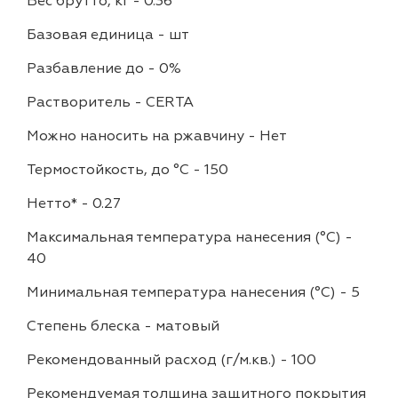
Вес брутто, кг
-
0.36
Базовая единица
-
шт
Разбавление до
-
0%
Растворитель
-
CERTA
Можно наносить на ржавчину
-
Нет
Термостойкость, до °C
-
150
Нетто*
-
0.27
Максимальная температура нанесения (°С)
-
40
Минимальная температура нанесения (°С)
-
5
Степень блеска
-
матовый
Рекомендованный расход (г/м.кв.)
-
100
Рекомендуемая толщина защитного покрытия