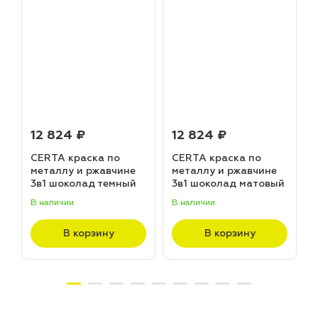
12 824 ₽
12 824 ₽
CERTA краска по
CERTA краска по
металлу и ржавчине
металлу и ржавчине
3в1 шоколад темный
3в1 шоколад матовый
матовый ~RAL 8019
~RAL 8017 (20,0кг)
В наличии
В наличии
В
(20,0кг)
В корзину
В корзину