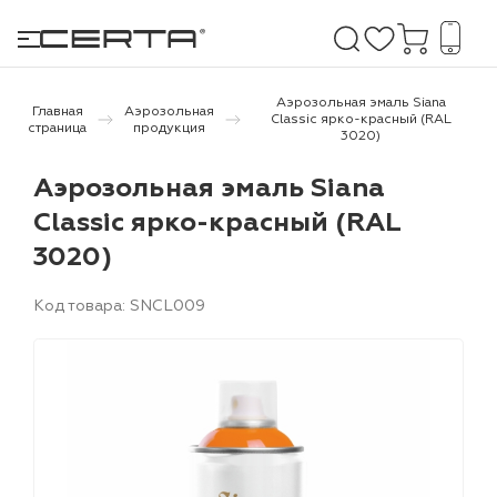
Аэрозольная эмаль Siana
Главная
Аэрозольная
Classic ярко-красный (RAL
страница
продукция
3020)
е покрытия
Аэрозольная эмаль Siana
Classic ярко-красный (RAL
дома и дачи
3020)
продукция
Код товара: SNCL009
 бетону,
ичу
о металлу
итки по
холодного