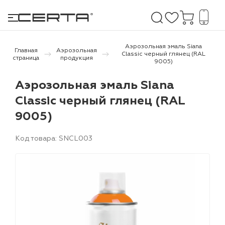
Аэрозольная эмаль Siana
Главная
Аэрозольная
Classic черный глянец (RAL
страница
продукция
9005)
е покрытия
Аэрозольная эмаль Siana
Classic черный глянец (RAL
дома и дачи
9005)
продукция
Код товара: SNCL003
 бетону,
ичу
о металлу
итки по
холодного