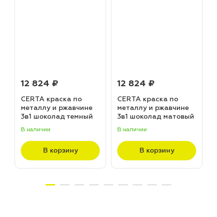
12 824 ₽
12 824 ₽
CERTA краска по
CERTA краска по
металлу и ржавчине
металлу и ржавчине
3в1 шоколад темный
3в1 шоколад матовый
матовый ~RAL 8019
~RAL 8017 (20,0кг)
В наличии
В наличии
В
(20,0кг)
В корзину
В корзину