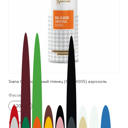
лаки и эмали
Siana Classic черный глянец (RAL 9005) аэрозоль
Фасовка:
520 мл
Цвета: