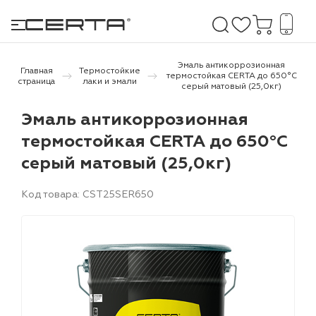
Эмаль антикоррозионная
Главная
Термостойкие
термостойкая CERTA до 650°С
страница
лаки и эмали
серый матовый (25,0кг)
е покрытия
Эмаль антикоррозионная
термостойкая CERTA до 650°С
дома и дачи
серый матовый (25,0кг)
продукция
Код товара: CST25SER650
 бетону,
ичу
о металлу
итки по
холодного