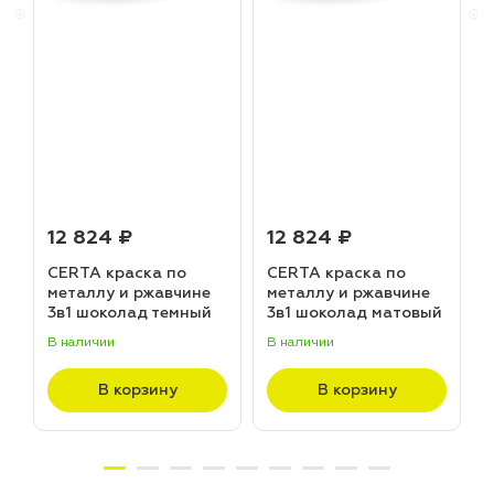
12 824 ₽
12 824 ₽
CERTA краска по
CERTA краска по
металлу и ржавчине
металлу и ржавчине
3в1 шоколад темный
3в1 шоколад матовый
матовый ~RAL 8019
~RAL 8017 (20,0кг)
В наличии
В наличии
В
(20,0кг)
В корзину
В корзину