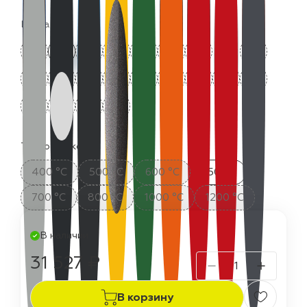
Цвета:
Термостойкость:
400 °C
500 °C
600 °C
650 °C
700 °C
800 °C
1000 °C
1200 °C
В наличии
31 527 ₽
В корзину