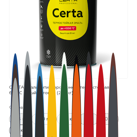
лаки и эмали
CERTA эмаль антикоррозионная термостойкая до
650°С серый матовый (25,0кг)
Фасовка:
0.4 кг
520 мл
0.8 кг
4 кг
10 кг
25 кг