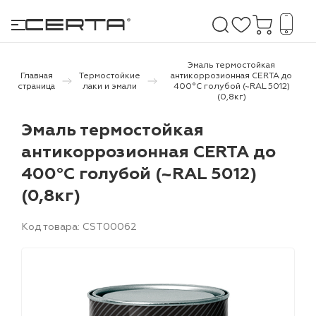
Эмаль термостойкая
Главная
Термостойкие
антикоррозионная CERTA до
страница
лаки и эмали
400°С голубой (~RAL 5012)
(0,8кг)
е покрытия
Эмаль термостойкая
дома и дачи
антикоррозионная CERTA до
400°С голубой (~RAL 5012)
продукция
(0,8кг)
 бетону,
ичу
Код товара: CST00062
о металлу
итки по
холодного