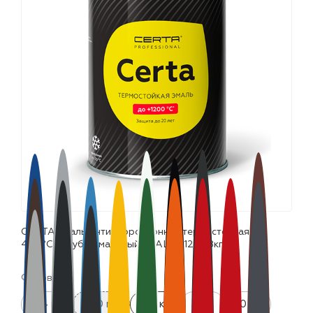
лаки и эмали
CERTA эмаль антикоррозионная термостойкая до
400°С голубой матовый ~RAL 5012 (0,8кг)
Фасовка:
0.4 кг
520 мл
0.8 кг
4 кг
10 кг