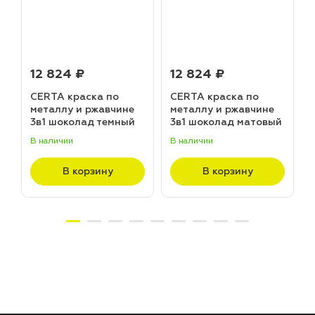
12 824 ₽
12 824 ₽
CERTA краска по
CERTA краска по
металлу и ржавчине
металлу и ржавчине
3в1 шоколад темный
3в1 шоколад матовый
матовый ~RAL 8019
~RAL 8017 (20,0кг)
В наличии
В наличии
В
(20,0кг)
В корзину
В корзину