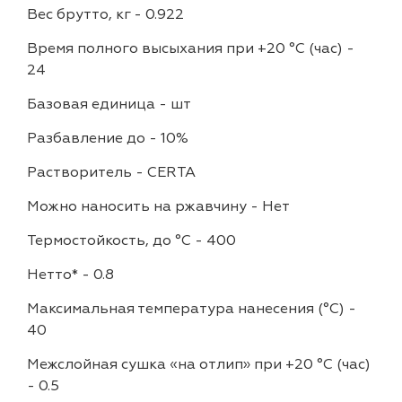
Вес брутто, кг
-
0.922
Время полного высыхания при +20 °С (час)
-
24
Базовая единица
-
шт
Разбавление до
-
10%
Растворитель
-
CERTA
Можно наносить на ржавчину
-
Нет
Термостойкость, до °C
-
400
Нетто*
-
0.8
Максимальная температура нанесения (°С)
-
40
Межслойная сушка «на отлип» при +20 °С (час)
-
0.5