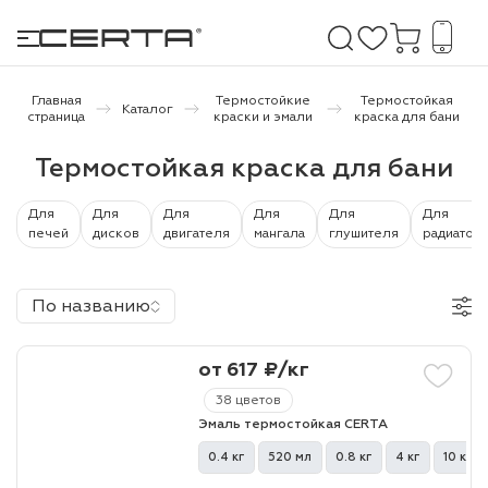
Главная
Термостойкие
Термостойкая
Каталог
страница
краски и эмали
краска для бани
е покрытия
Термостойкая краска для бани
дома и дачи
Для
Для
Для
Для
Для
Для
печей
дисков
двигателя
мангала
глушителя
радиатор
продукция
По названию
 бетону,
ичу
от 617 ₽/кг
о металлу
38 цветов
итки по
Эмаль термостойкая CERTA
0.4 кг
520 мл
0.8 кг
4 кг
10 кг
холодного