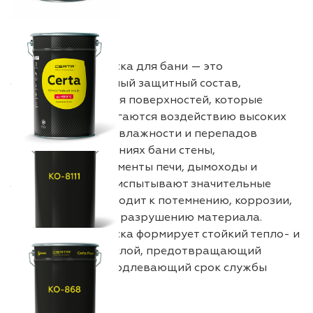
Термостойкая краска для бани — это
специализированный защитный состав,
разработанный для поверхностей, которые
регулярно подвергаются воздействию высоких
температур, пара, влажности и перепадов
нагрева. В помещениях бани стены,
металлические элементы печи, дымоходы и
защитные экраны испытывают значительные
нагрузки, что приводит к потемнению, коррозии,
растрескиванию и разрушению материала.
Термостойкая краска формирует стойкий тепло- и
влагоустойчивый слой, предотвращающий
повреждения и продлевающий срок службы
конструкций.