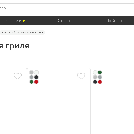
Цвет
Тара
 дома и дачи
О заводе
Прайс лист
Термостойкая краска для гриля
я гриля