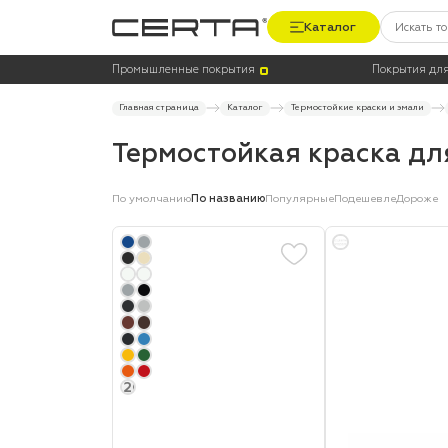
Каталог
Цена
Термостойкость, до °C
Промышленные покрытия
Покрытия для
Главная страница
Каталог
Термостойкие краски и эмали
Термостойкая краска дл
По умолчанию
По названию
Популярные
Подешевле
Дороже
+20