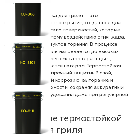
Термостойкая краска для гриля — это
специализированное покрытие, созданное для
защиты металлических поверхностей, которые
подвергаются прямому воздействию огня, жара,
жира, влаги и продуктов горения. В процессе
использования гриль нагревается до высоких
температур, из-за чего металл теряет цвет,
ржавеет и покрывается нагаром. Термостойкая
краска формирует прочный защитный слой,
предотвращающий коррозию, выгорание и
разрушение поверхности, сохраняя аккуратный
внешний вид оборудования даже при регулярной
эксплуатации.
Назначение термостойкой
краски для гриля