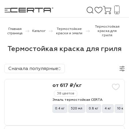
Термостойкая
Главная
Термостойкие
Каталог
краска для
страница
краски и эмали
гриля
е покрытия
Термостойкая краска для гриля
дома и дачи
Сначала популярные
продукция
 бетону,
от 617 ₽/кг
ичу
38 цветов
о металлу
Эмаль термостойкая CERTA
0.4 кг
520 мл
0.8 кг
4 кг
10 кг
итки по
холодного