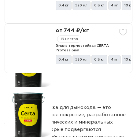
0.4 кг
520 мл
0.8 кг
4 кг
10 кг
лаки и эмали
от 744 ₽/кг
19 цветов
Эмаль термостойкая CERTA
Professional
0.4 кг
520 мл
0.8 кг
4 кг
10 кг
Термостойкая краска для дымохода — это
специализированное покрытие, разработанное
для защиты металлических и минеральных
поверхностей, которые подвергаются
постоянному воздействию высоких температур,