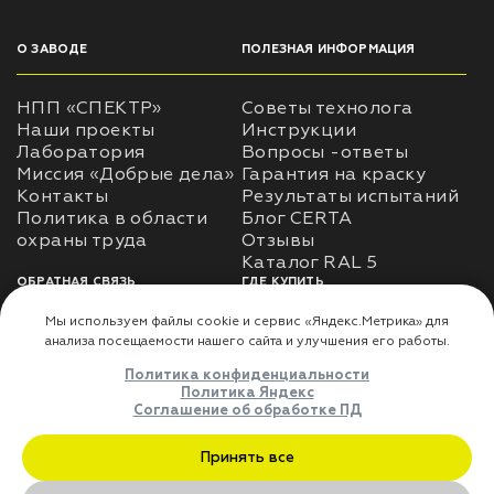
О ЗАВОДЕ
ПОЛЕЗНАЯ ИНФОРМАЦИЯ
НПП «СПЕКТР»
Советы технолога
Наши проекты
Инструкции
Лаборатория
Вопросы -ответы
Миссия «Добрые дела»
Гарантия на краску
Контакты
Результаты испытаний
Политика в области
Блог CERTA
охраны труда
Отзывы
Каталог RAL 5
ОБРАТНАЯ СВЯЗЬ
ГДЕ КУПИТЬ
Использование
Доставка
информации
Оплата
Политика
Где купить
использования личных
данных
Карта сайта
Реквизиты
Оферта
ДЛЯ ПАРТНЁРОВ