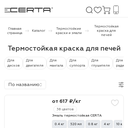
Термостойкая
Главная
Термостойкие
Каталог
краска для
страница
краски и эмали
печей
е покрытия
Термостойкая краска для печей
дома и дачи
Для
Для
Для
Для
Для
Для
дисков
двигателя
мангала
суппорта
глушителя
радиат
продукция
 бетону,
По названию
ичу
о металлу
от 617 ₽/кг
итки по
38 цветов
Эмаль термостойкая CERTA
холодного
0.4 кг
520 мл
0.8 кг
4 кг
10 кг