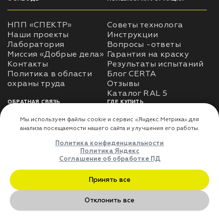
НПП «СПЕКТР»
Советы технолога
Наши проекты
Инструкции
Лаборатория
Вопросы -ответы
Миссия «Добрые дела»
Гарантия на краску
Контакты
Результаты испытаний
Политика в области
Блог CERTA
охраны труда
Отзывы
Каталог RAL 5
ОБРАТНАЯ СВЯЗЬ
ГДЕ КУПИТЬ
Использование
Доставка
информации
Оплата
Политика
Где купить
использования личных
данных
Карта сайта
Реквизиты
Оферта
ДЛЯ ПАРТНЁРОВ
Преимущества
сотрудничества