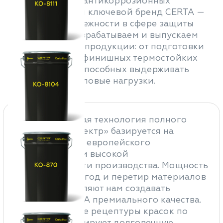
термостойких и антикоррозионных
материалов. Наш ключевой бренд CERTA —
это синоним надежности в сфере защиты
металлов. Мы разрабатываем и выпускаем
широкий спектр продукции: от подготовки
поверхности до финишных термостойких
красок и лаков, способных выдерживать
критические тепловые нагрузки.
Запатентованная технология полного
цикла НПП «Спектр» базируется на
использовании европейского
оборудования и высокой
технологичности производства. Мощность
в 10 000 тонн в год и перетир материалов
до 5 мкм позволяют нам создавать
покрытия CERTA премиального качества.
Инновационные рецептуры красок по
металлу гарантируют долговечную