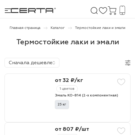
Главная страница
Каталог
Термостойкие лаки и эмали
Термостойкие лаки и эмали
е покрытия
дома и дачи
Сначала дешевле
продукция
от 32 ₽/кг
 бетону,
1 цветов
ичу
Эмаль КО-814 (2-х компонентная)
о металлу
25 кг
итки по
от 807 ₽/шт
холодного