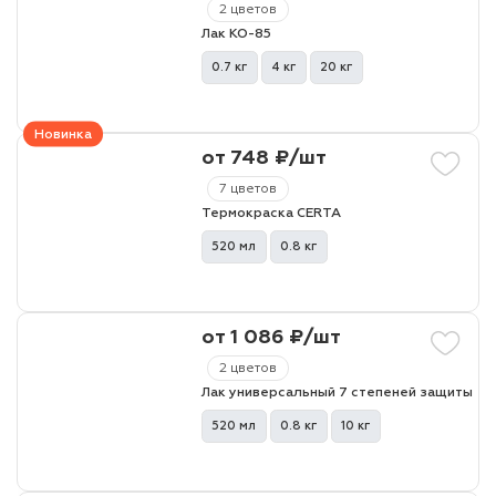
2 цветов
Лак КО-85
лаки и эмали
0.7 кг
4 кг
20 кг
Новинка
от 748 ₽/шт
7 цветов
Термокраска CERTA
520 мл
0.8 кг
от 1 086 ₽/шт
2 цветов
Лак универсальный 7 степеней защиты
520 мл
0.8 кг
10 кг