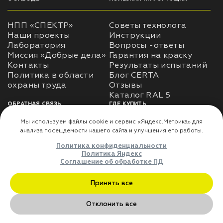
НПП «СПЕКТР»
Советы технолога
Наши проекты
Инструкции
Лаборатория
Вопросы -ответы
Миссия «Добрые дела»
Гарантия на краску
Контакты
Результаты испытаний
Политика в области
Блог CERTA
охраны труда
Отзывы
Каталог RAL 5
ОБРАТНАЯ СВЯЗЬ
ГДЕ КУПИТЬ
Использование
Доставка
информации
Оплата
Политика
Где купить
использования личных
данных
Карта сайта
Реквизиты
Оферта
ДЛЯ ПАРТНЁРОВ
Преимущества
сотрудничества