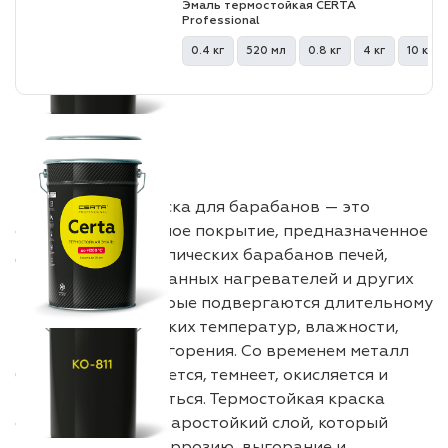
Эмаль термостойкая CERTA
Professional
0.4 кг
520 мл
0.8 кг
4 кг
10 кг
Термостойкая краска для барабанов — это
специализированное покрытие, предназначенное
для защиты металлических барабанов печей,
котлов, каминов, банных нагревателей и других
конструкций, которые подвергаются длительному
воздействию высоких температур, влажности,
пара и продуктов горения. Со временем металл
барабана нагревается, темнеет, окисляется и
начинает разрушаться. Термостойкая краска
создает плотный жаростойкий слой, который
предотвращает коррозию, выгорание и