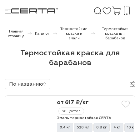
Термостойкие
Термостойкая
Главная
Каталог
краски и
краска для
страница
эмали
барабанов
е покрытия
Термостойкая краска для
барабанов
дома и дачи
продукция
По названию
 бетону,
ичу
от 617 ₽/кг
о металлу
38 цветов
Эмаль термостойкая CERTA
итки по
0.4 кг
520 мл
0.8 кг
4 кг
10 кг
холодного