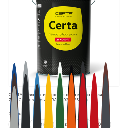
лаки и эмали
СERTA эмаль антикоррозионная термостойкая до
700°С темно-серый ~RAL 7024 (25,0кг)
Фасовка:
0.4 кг
520 мл
0.8 кг
4 кг
10 кг