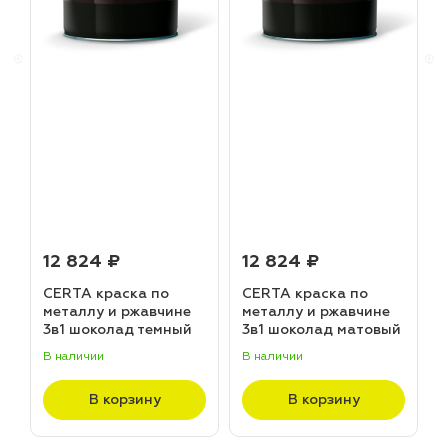
12 824 ₽
12 824 ₽
CERTA краска по
CERTA краска по
металлу и ржавчине
металлу и ржавчине
3в1 шоколад темный
3в1 шоколад матовый
матовый ~RAL 8019
~RAL 8017 (20,0кг)
В наличии
В наличии
В
(20,0кг)
В корзину
В корзину