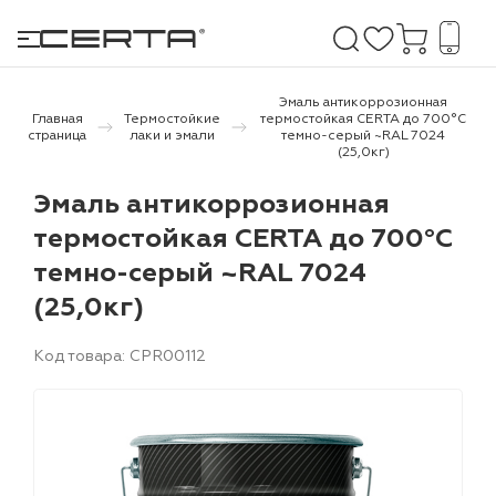
Эмаль антикоррозионная
Главная
Термостойкие
термостойкая СERTA до 700°С
страница
лаки и эмали
темно-серый ~RAL 7024
(25,0кг)
е покрытия
Эмаль антикоррозионная
дома и дачи
термостойкая СERTA до 700°С
темно-серый ~RAL 7024
продукция
(25,0кг)
 бетону,
ичу
Код товара: CPR00112
о металлу
итки по
холодного