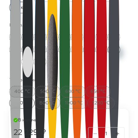
25 кг
Цвета:
Термостойкость:
400 °C
500 °C
600 °C
650 °C
700 °C
800 °C
1000 °C
1200 °C
В наличии
22 229 ₽