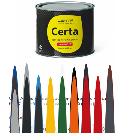
лаки и эмали
CERTA эмаль антикоррозионная термостойкая до
650°С серебристо-серый матовый (0,4кг)
Фасовка:
0.4 кг
520 мл
0.8 кг
4 кг
10 кг