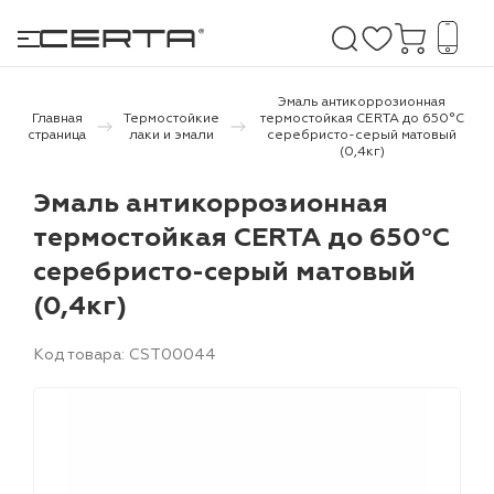
Эмаль антикоррозионная
Главная
Термостойкие
термостойкая CERTA до 650°С
страница
лаки и эмали
серебристо-серый матовый
(0,4кг)
е покрытия
Эмаль антикоррозионная
дома и дачи
термостойкая CERTA до 650°С
серебристо-серый матовый
продукция
(0,4кг)
 бетону,
ичу
Код товара: CST00044
о металлу
итки по
холодного