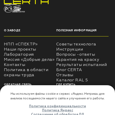
НПП «СПЕКТР» ЗАВОД ЛАКОКРАСОЧНЫХ МАТЕРИАЛОВ
О ЗАВОДЕ
ПОЛЕЗНАЯ ИНФОРМАЦИЯ
НПП «СПЕКТР»
Советы технолога
Наши проекты
Инструкции
Лаборатория
Вопросы -ответы
Миссия «Добрые дела»
Гарантия на краску
Контакты
Результаты испытаний
Политика в области
Блог CERTA
охраны труда
Отзывы
Каталог RAL 5
ОБРАТНАЯ СВЯЗЬ
ГДЕ КУПИТЬ
Использование
Доставка
информации
Оплата
Политика
Где купить
использования личных
данных
Карта сайта