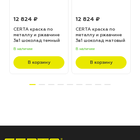
12 824 ₽
12 824 ₽
CERTA краска по
CERTA краска по
металлу и ржавчине
металлу и ржавчине
3в1 шоколад темный
3в1 шоколад матовый
матовый ~RAL 8019
~RAL 8017 (20,0кг)
В наличии
В наличии
В
(20,0кг)
В корзину
В корзину