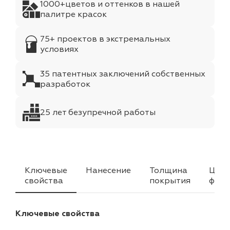
1000+цветов и оттенков в нашей
палитре красок
75+ проектов в экстремальных
условиях
35 патентных заключений собственных
разработок
25 лет безупречной работы
Ключевые
Нанесение
Толщина
Цвет
свойства
покрытия
факт
Ключевые свойства