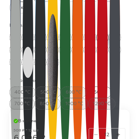
25 кг
Цвета:
Термостойкость:
400 °C
500 °C
600 °C
650 °C
700 °C
800 °C
1000 °C
1200 °C
В наличии
508 ₽ * 12 шт
6 096 ₽