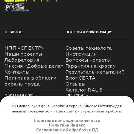
НПП «СПЕКТР» ЗАВОД ЛАКОКРАСОЧНЫХ МАТЕРИАЛОВ
О ЗАВОДЕ
ПОЛЕЗНАЯ ИНФОРМАЦИЯ
НПП «СПЕКТР»
Советы технолога
Наши проекты
Инструкции
Лаборатория
Вопросы -ответы
Миссия «Добрые дела»
Гарантия на краску
Контакты
Результаты испытаний
Политика в области
Блог CERTA
охраны труда
Отзывы
Каталог RAL 5
ОБРАТНАЯ СВЯЗЬ
ГДЕ КУПИТЬ
Использование
Доставка
информации
Оплата
Политика
Где купить
использования личных
данных
Карта сайта
Реквизиты