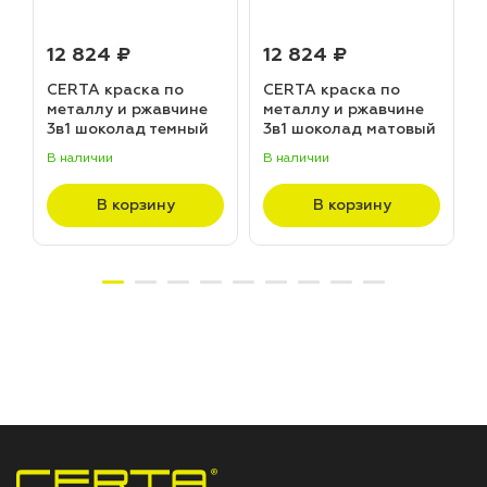
12 824 ₽
12 824 ₽
CERTA краска по
CERTA краска по
металлу и ржавчине
металлу и ржавчине
3в1 шоколад темный
3в1 шоколад матовый
матовый ~RAL 8019
~RAL 8017 (20,0кг)
В наличии
В наличии
В
(20,0кг)
В корзину
В корзину