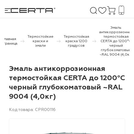
Эмаль
антикоррозионная
Термостойкие
Термостойкая
термостойкая
Главная
краски и
краска 1200
CERTA до 1200°С
е покрытия
страница
эмали
градусов
черный
глубокоматовый
~RAL 9004 (4,0кг)
дома и дачи
Эмаль антикоррозионная
продукция
термостойкая CERTA до 1200°С
 бетону,
черный глубокоматовый ~RAL
ичу
9004 (4,0кг)
о металлу
Код товара: CPR00116
итки по
холодного