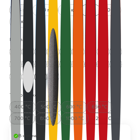
0.4 кг
520 мл
0.8 кг
4 кг
10 кг
25 кг
Цвета:
Термостойкость:
400 °C
500 °C
600 °C
650 °C
700 °C
800 °C
1000 °C
1200 °C
В наличии