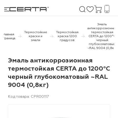
Эмаль
антикоррозионная
Термостойкие
Термостойкая
термостойкая
Главная
краски и
краска 1200
CERTA до 1200°С
е покрытия
страница
эмали
градусов
черный
глубокоматовый
~RAL 9004 (0,8кг)
дома и дачи
Эмаль антикоррозионная
продукция
термостойкая CERTA до 1200°С
 бетону,
черный глубокоматовый ~RAL
ичу
9004 (0,8кг)
о металлу
Код товара: CPR00117
итки по
холодного