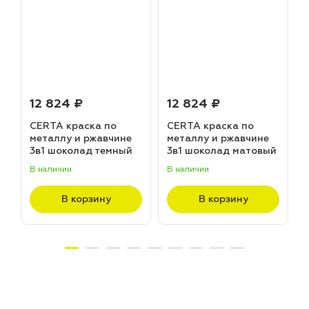
12 824 ₽
12 824 ₽
CERTA краска по
CERTA краска по
металлу и ржавчине
металлу и ржавчине
3в1 шоколад темный
3в1 шоколад матовый
матовый ~RAL 8019
~RAL 8017 (20,0кг)
В наличии
В наличии
В
(20,0кг)
В корзину
В корзину