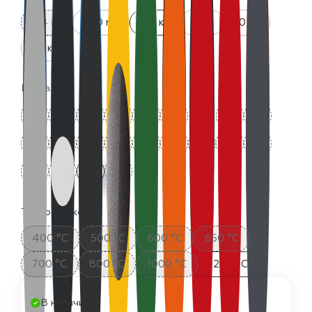
0.4 кг
520 мл
0.8 кг
4 кг
10 кг
25 кг
Цвета:
Термостойкость:
400 °C
500 °C
600 °C
650 °C
700 °C
800 °C
1000 °C
1200 °C
В наличии