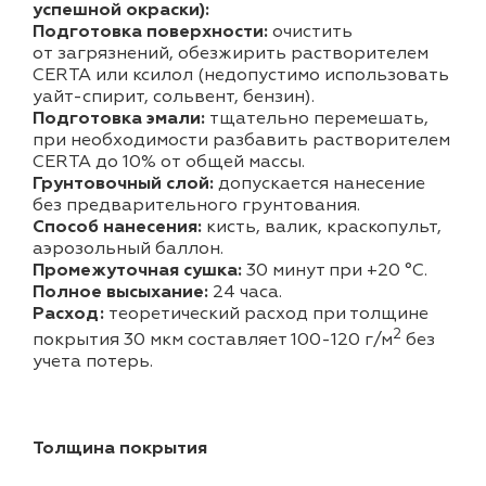
успешной окраски):
Подготовка поверхности:
очистить
от загрязнений, обезжирить растворителем
CERTA или ксилол (недопустимо использовать
уайт-спирит, сольвент, бензин).
Подготовка эмали:
тщательно перемешать,
при необходимости разбавить растворителем
CERTA до 10% от общей массы.
Грунтовочный слой:
допускается нанесение
без предварительного грунтования.
Способ нанесения:
кисть, валик, краскопульт,
аэрозольный баллон.
Промежуточная сушка:
30 минут при +20 °С.
Полное высыхание:
24 часа.
Расход:
теоретический расход при толщине
2
покрытия 30 мкм составляет 100-120 г/м
без
учета потерь.
Толщина покрытия