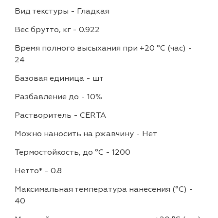
Вид текстуры
-
Гладкая
Вес брутто, кг
-
0.922
Время полного высыхания при +20 °С (час)
-
24
Базовая единица
-
шт
Разбавление до
-
10%
Растворитель
-
CERTA
Можно наносить на ржавчину
-
Нет
Термостойкость, до °C
-
1200
Нетто*
-
0.8
Максимальная температура нанесения (°С)
-
40