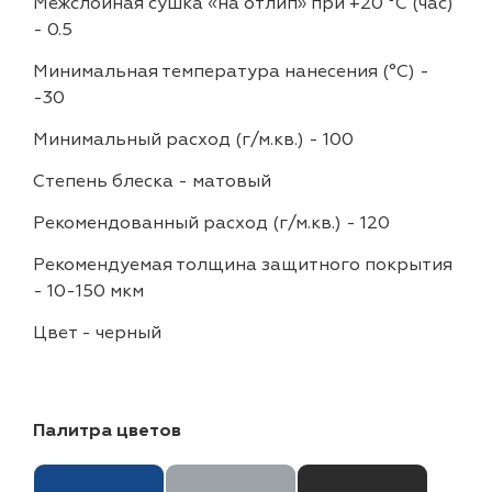
Межслойная сушка «на отлип» при +20 °С (час)
-
0.5
Минимальная температура нанесения (°С)
-
-30
Минимальный расход (г/м.кв.)
-
100
Степень блеска
-
матовый
Рекомендованный расход (г/м.кв.)
-
120
Рекомендуемая толщина защитного покрытия
-
10-150 мкм
Цвет
-
черный
Палитра цветов