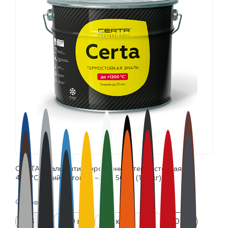
лаки и эмали
CERTA эмаль антикоррозионная термостойкая до
400°С синий матовый ~RAL 5005 (10,0кг)
Фасовка:
0.4 кг
520 мл
0.8 кг
4 кг
10 кг