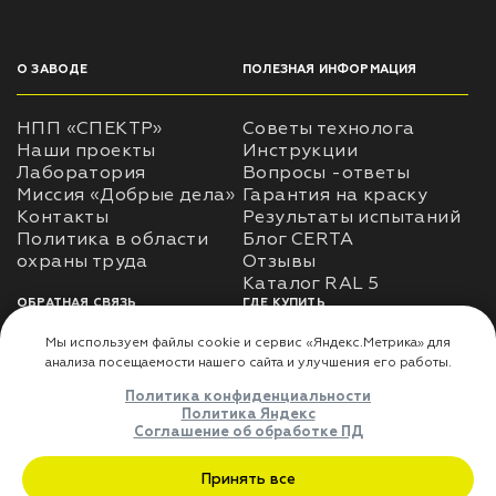
О ЗАВОДЕ
ПОЛЕЗНАЯ ИНФОРМАЦИЯ
НПП «СПЕКТР»
Советы технолога
Наши проекты
Инструкции
Лаборатория
Вопросы -ответы
Миссия «Добрые дела»
Гарантия на краску
Контакты
Результаты испытаний
Политика в области
Блог CERTA
охраны труда
Отзывы
Каталог RAL 5
ОБРАТНАЯ СВЯЗЬ
ГДЕ КУПИТЬ
Использование
Доставка
информации
Оплата
Политика
Где купить
использования личных
данных
Карта сайта
Реквизиты
Оферта
ДЛЯ ПАРТНЁРОВ