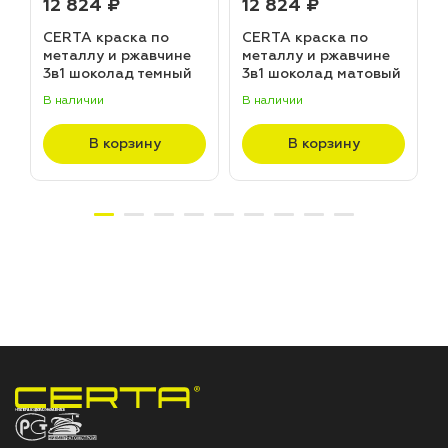
12 824 ₽
12 824 ₽
CERTA краска по
CERTA краска по
металлу и ржавчине
металлу и ржавчине
3в1 шоколад темный
3в1 шоколад матовый
матовый ~RAL 8019
~RAL 8017 (20,0кг)
В наличии
В наличии
В
(20,0кг)
В корзину
В корзину
НПП «СПЕКТР» ЗАВОД ЛАКОКРАСОЧНЫХ МАТЕРИАЛОВ