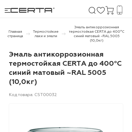
Эмаль антикоррозионная
Главная
Термостойкие
термостойкая СERTА до 400°С
страница
лаки и эмали
синий матовый ~RAL 5005
(10,0кг)
е покрытия
Эмаль антикоррозионная
дома и дачи
термостойкая СERTА до 400°С
синий матовый ~RAL 5005
продукция
(10,0кг)
 бетону,
ичу
Код товара: CST00032
о металлу
итки по
холодного