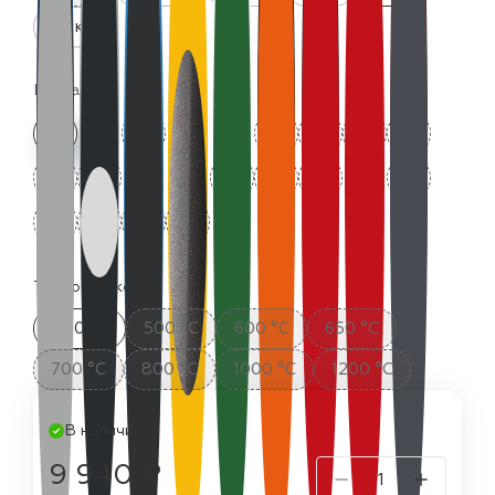
25 кг
Цвета:
Термостойкость:
400 °C
500 °C
600 °C
650 °C
700 °C
800 °C
1000 °C
1200 °C
В наличии
9 940 ₽