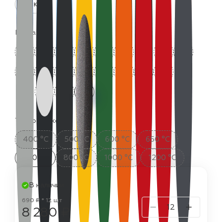
25 кг
Цвета:
Термостойкость:
400 °C
500 °C
600 °C
650 °C
700 °C
800 °C
1000 °C
1200 °C
В наличии
690 ₽ * 12 шт
8 280 ₽