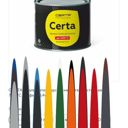
лаки и эмали
CERTA эмаль антикоррозионная термостойкая до
700°С графит (0,4кг)
Фасовка:
0.4 кг
520 мл
0.8 кг
4 кг
10 кг