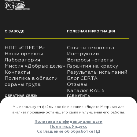
НПП «СПЕКТР» ЗАВОД ЛАКОКРАСОЧНЫХ МАТЕРИАЛОВ
О ЗАВОДЕ
ПОЛЕЗНАЯ ИНФОРМАЦИЯ
НПП «СПЕКТР»
Советы технолога
Наши проекты
Инструкции
Лаборатория
Вопросы -ответы
Миссия «Добрые дела»
Гарантия на краску
Контакты
Результаты испытаний
Политика в области
Блог CERTA
охраны труда
Отзывы
Каталог RAL 5
ОБРАТНАЯ СВЯЗЬ
ГДЕ КУПИТЬ
Использование
Доставка
информации
Оплата
Политика
Где купить
использования личных
данных
Карта сайта
Реквизиты