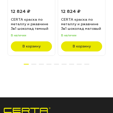
12 824 ₽
12 824 ₽
CERTA краска по
CERTA краска по
металлу и ржавчине
металлу и ржавчине
3в1 шоколад темный
3в1 шоколад матовый
матовый ~RAL 8019
~RAL 8017 (20,0кг)
В наличии
В наличии
В
(20,0кг)
В корзину
В корзину