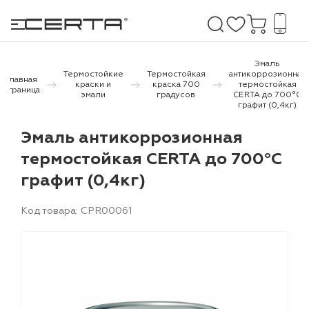
Эмаль
Термостойкие
Термостойкая
антикоррозионная
Главная
краски и
краска 700
термостойкая
страница
эмали
градусов
CERTA до 700°С
е покрытия
графит (0,4кг)
Эмаль антикоррозионная
дома и дачи
термостойкая CERTA до 700°С
продукция
графит (0,4кг)
 бетону,
Код товара: CPR00061
ичу
о металлу
итки по
холодного