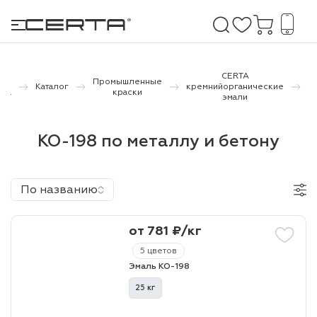
К
CERTA
ая
Промышленные
Каталог
кремнийорганические
м
ица
краски
эмали
е покрытия
б
КО-198 по металлу и бетону
дома и дачи
продукция
По названию
 бетону,
ичу
от 781 ₽/кг
о металлу
5 цветов
Эмаль КО-198
итки по
25 кг
холодного