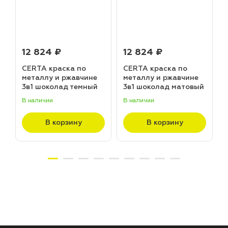
12 824 ₽
12 824 ₽
CERTA краска по
CERTA краска по
металлу и ржавчине
металлу и ржавчине
3в1 шоколад темный
3в1 шоколад матовый
матовый ~RAL 8019
~RAL 8017 (20,0кг)
В наличии
В наличии
В
(20,0кг)
В корзину
В корзину