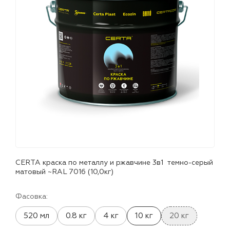
лаки и эмали
CERTA краска по металлу и ржавчине 3в1 темно-серый
матовый ~RAL 7016 (10,0кг)
Фасовка:
520 мл
0.8 кг
4 кг
10 кг
20 кг