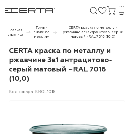
Грунт-
CERTA краска по металлу и
Главная
эмали по
ржавчине 3в1 антрацитово-серый
страница
металлу
матовый ~RAL 7016 (10,0)
е покрытия
CERTA краска по металлу и
ржавчине 3в1 антрацитово-
дома и дачи
серый матовый ~RAL 7016
продукция
(10,0)
 бетону,
Код товара: KRGL1018
ичу
о металлу
итки по
холодного