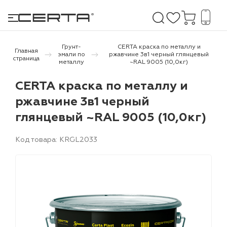
Грунт-
CERTA краска по металлу и
Главная
эмали по
ржавчине 3в1 черный глянцевый
страница
металлу
~RAL 9005 (10,0кг)
е покрытия
CERTA краска по металлу и
ржавчине 3в1 черный
дома и дачи
глянцевый ~RAL 9005 (10,0кг)
продукция
Код товара: KRGL2033
 бетону,
ичу
о металлу
итки по
холодного