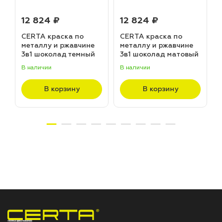
12 824 ₽
12 824 ₽
CERTA краска по
CERTA краска по
металлу и ржавчине
металлу и ржавчине
3в1 шоколад темный
3в1 шоколад матовый
матовый ~RAL 8019
~RAL 8017 (20,0кг)
В наличии
В наличии
В
(20,0кг)
В корзину
В корзину
НПП «СПЕКТР» ЗАВОД ЛАКОКРАСОЧНЫХ МАТЕРИАЛОВ