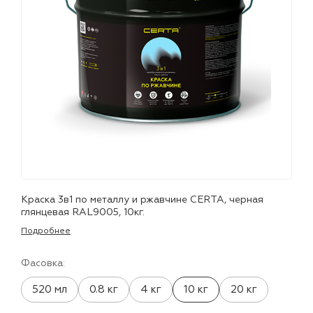
лаки и эмали
Краска 3в1 по металлу и ржавчине CERTA, черная
глянцевая RAL9005, 10кг.
Подробнее
Фасовка:
520 мл
0.8 кг
4 кг
10 кг
20 кг