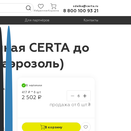
sdelka@certa.ru
8 800 100 93 21
Избранное
Корзина
Для партнёров
Контакты
йкая CERTA до
(аэрозоль)
В наличии
ежевый
417 ₽ * 6 шт
2 502 ₽
продажа от 6 шт.
?
г
В корзину