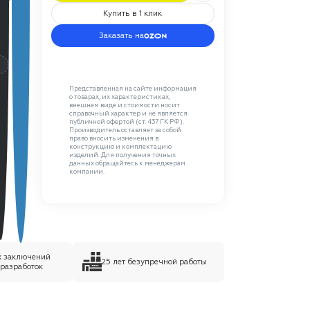
Купить в 1 клик
Заказать на
C
Представленная на сайте информация
о товарах, их характеристиках,
внешнем виде и стоимости носит
справочный характер и не является
публичной офертой (ст. 437 ГК РФ).
Производитель оставляет за собой
право вносить изменения в
конструкцию и комплектацию
изделий. Для получения точных
данных обращайтесь к менеджерам
компании.
х заключений
25 лет безупречной работы
 разработок