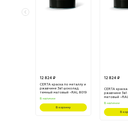
12 824 ₽
12 824 ₽
по металлу и
CERTA краска по металлу и
 шоколад
ржавчине 3в1 шоколад
CERTA краска
L 8017
темный матовый ~RAL 8019
ржавчине 3в1
(20,0кг)
матовый ~RAL 
В наличии
В наличии
зину
В корзину
В ко