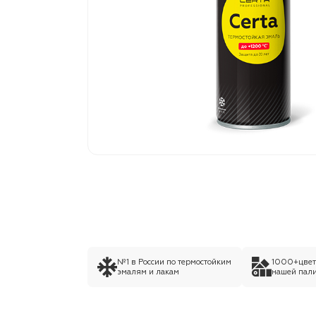
№1 в России по термостойким
1000+цвето
эмалям и лакам
нашей пали