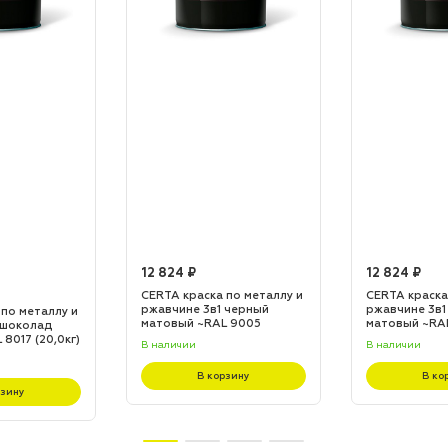
12 824 ₽
12 824 ₽
CERTA краска по металлу и
CERTA краска
ржавчине 3в1 черный
ржавчине 3в1
 по металлу и
матовый ~RAL 9005
матовый ~RA
 шоколад
(20,0кг)
(20,0кг)
8017 (20,0кг)
В наличии
В наличии
В корзину
В ко
рзину