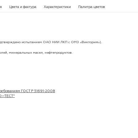
я
Цвета и фактура
Характеристики
Палитра цветов
(подтверждено испытанием ОАО НИИ ЛКП с ОМЗ «Виктория»).
лей, минеральных масел, нефтепродуктов.
 требованиям ГОСТ Р 51691-2008
ВО—ТЕСТ"