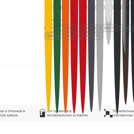
Термостойкость:
400 °C
500 °C
600 °C
650 °C
700 °
800 °C
1000 °C
1200 °C
в и оттенков в
75+ проектов в
35 патентны
тре красок
экстремальных условиях
собственных