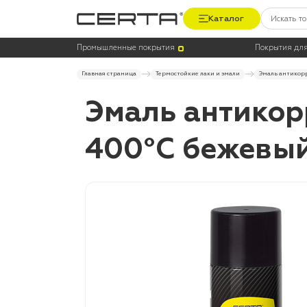
Каталог
Промышленные покрытия
Покрытия для
Главная страница
Термостойкие лаки и эмали
Эмаль антикорр
Эмаль антикор
400°С бежевый