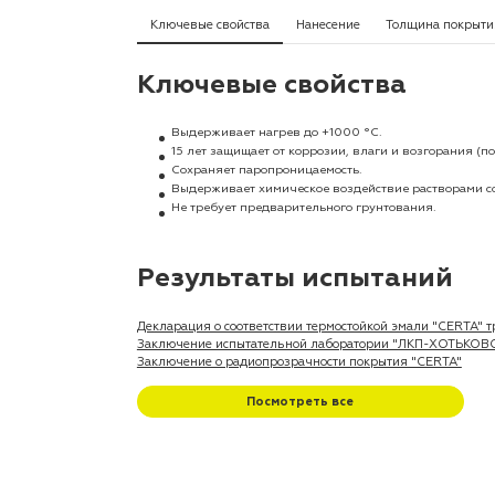
Ключевые свойства
Нанесение
Толщина покрыти
Ключевые свойства
Выдерживает нагрев до +1000 °C.
15 лет защищает от коррозии, влаги и возгорания 
Cохраняет паропроницаемость.
Выдерживает химическое воздействие растворами со
Не требует предварительного грунтования.
Результаты испытаний
Декларация о соответствии термостойкой эмали "CERTA"
Заключение испытательной лаборатории "ЛКП-ХОТЬКО
Заключение о радиопрозрачности покрытия "CERTA"
Посмотреть все