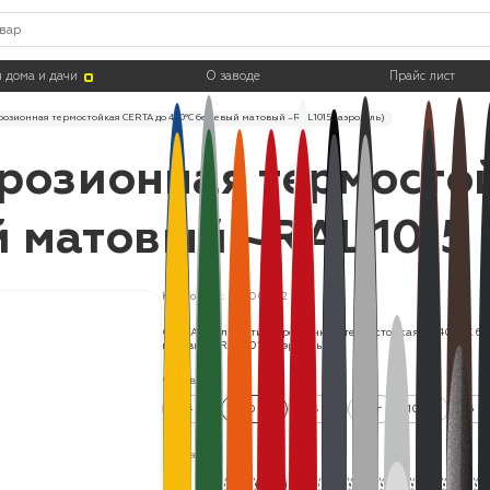
 дома и дачи
О заводе
Прайс лист
озионная термостойкая CERTA до 400°С бежевый матовый ~RAL 1015 (аэрозоль)
розионная термосто
 матовый ~RAL 1015 
Код товара: CST00052
CERTA эмаль антикоррозионная термостойкая до 400°С б
матовый ~RAL 1015 (аэрозоль)
Фасовка:
0.4 кг
520 мл
0.8 кг
4 кг
10 кг
25 к
Цвета: