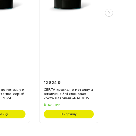
12 824 ₽
12 824 ₽
 по металлу и
CERTA краска по металлу и
CERTA краска
 темно-серый
ржавчине 3в1 слоновая
ржавчине 3в1
L 7024
кость матовый ~RAL 1015
матовый ~RA
(20,0кг)
(20,0кг)
В наличии
В наличии
рзину
В корзину
В к