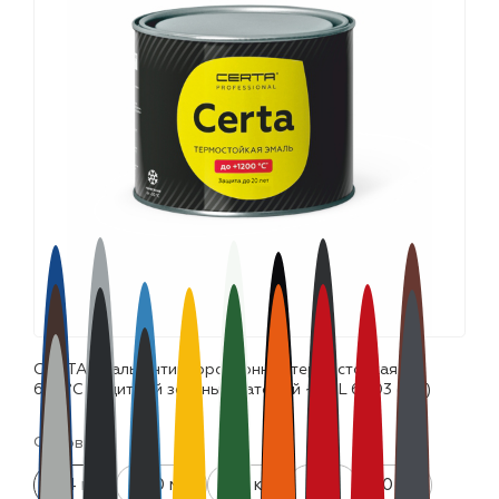
лаки и эмали
CERTA эмаль антикоррозионная термостойкая до
600°С защитный зеленый матовый ~RAL 6003 (0,4)
Фасовка:
0.4 кг
520 мл
0.8 кг
4 кг
10 кг