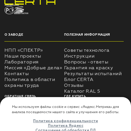
НПП «СПЕКТР» ЗАВОД ЛАКОКРАСОЧНЫХ МАТЕРИАЛОВ
О ЗАВОДЕ
ПОЛЕЗНАЯ ИНФОРМАЦИЯ
НПП «СПЕКТР»
Советы технолога
Наши проекты
Инструкции
Лаборатория
Вопросы -ответы
Миссия «Добрые дела»
Гарантия на краску
Контакты
Результаты испытаний
Политика в области
Блог CERTA
охраны труда
Отзывы
Каталог RAL 5
ОБРАТНАЯ СВЯЗЬ
ГДЕ КУПИТЬ
Использование
Доставка
информации
Оплата
Политика
Где купить
использования личных
данных
Карта сайта