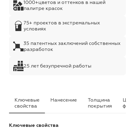
1000+цветов и оттенков в нашей
палитре красок
75+ проектов в экстремальных
условиях
35 патентных заключений собственных
разработок
25 лет безупречной работы
Ключевые
Нанесение
Толщина
Цвет
свойства
покрытия
факт
Ключевые свойства