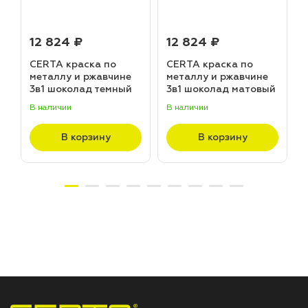
12 824 ₽
12 824 ₽
CERTA краска по
CERTA краска по
металлу и ржавчине
металлу и ржавчине
3в1 шоколад темный
3в1 шоколад матовый
матовый ~RAL 8019
~RAL 8017 (20,0кг)
В наличии
В наличии
В
(20,0кг)
В корзину
В корзину