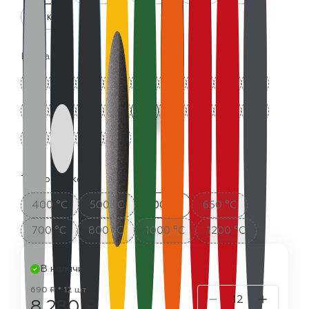
25 кг
Цвета:
Термостойкость:
400 °C
500 °C
600 °C
650 °C
700 °C
800 °C
1000 °C
1200 °C
В наличии
690 ₽ * 12 шт
8 280 ₽