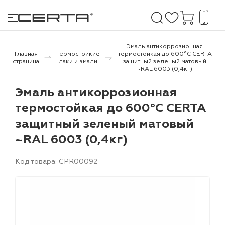
Эмаль антикоррозионная
Главная
Термостойкие
термостойкая до 600°С CERTA
страница
лаки и эмали
защитный зеленый матовый
~RAL 6003 (0,4кг)
е покрытия
Эмаль антикоррозионная
дома и дачи
термостойкая до 600°С CERTA
защитный зеленый матовый
продукция
~RAL 6003 (0,4кг)
 бетону,
ичу
Код товара: CPR00092
о металлу
итки по
холодного