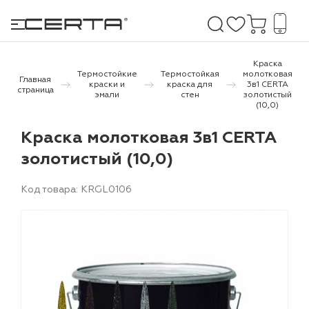
Краска
Термостойкие
Термостойкая
молотковая
Главная
краски и
краска для
3в1 CERTA
страница
эмали
стен
золотистый
е покрытия
(10,0)
Краска молотковая 3в1 CERTA
дома и дачи
золотистый (10,0)
продукция
Код товара: KRGL0106
 бетону,
ичу
о металлу
итки по
холодного