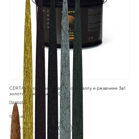
лаки и эмали
CERTA молотковая краска по металлу и ржавчине 3в1
золотой глянцевый (10,0кг)
Подробнее
Фасовка:
0.8 кг
4 кг
10 кг