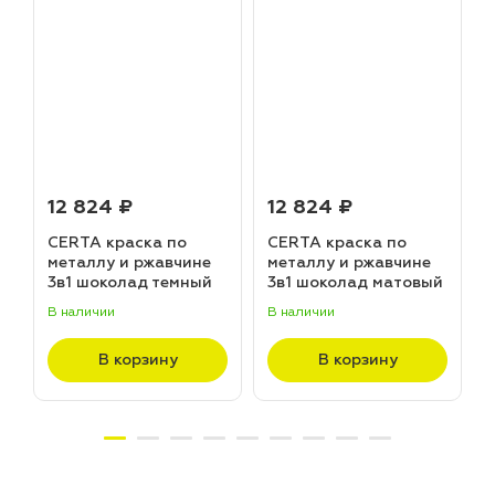
12 824 ₽
12 824 ₽
CERTA краска по
CERTA краска по
металлу и ржавчине
металлу и ржавчине
3в1 шоколад темный
3в1 шоколад матовый
матовый ~RAL 8019
~RAL 8017 (20,0кг)
В наличии
В наличии
В
(20,0кг)
В корзину
В корзину