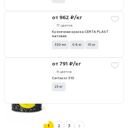
от 962 ₽/кг
17 цветов
Кузнечная краска CERTA PLAST
матовая
520 мл
0.8 кг
10 кг
от 791 ₽/кг
8 цветов
Certacor 510
25 кг
1
2
3