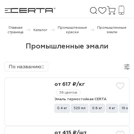
Главная
Промышленные
Промышленные
Каталог
страница
краски
эмали
е покрытия
Промышленные эмали
дома и дачи
По названию
продукция
от 617 ₽/кг
 бетону,
ичу
38 цветов
Эмаль термостойкая CERTA
о металлу
0.4 кг
520 мл
0.8 кг
4 кг
10 кг
итки по
холодного
от 415 ₽/шт