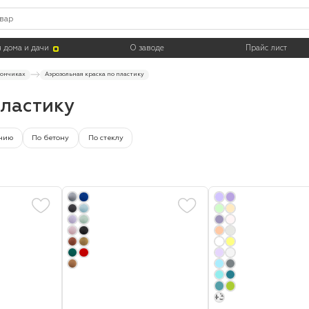
Цвет
Тара
 дома и дачи
О заводе
Прайс лист
лончиках
Аэрозольная краска по пластику
пластику
нию
По бетону
По стеклу
+3