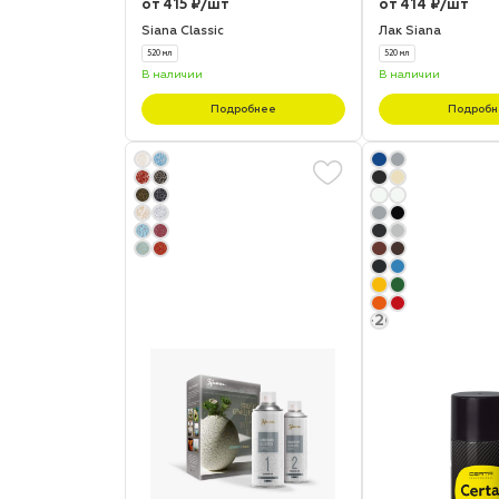
от 415 ₽/шт
от 414 ₽/шт
Siana Classic
Лак Siana
520 мл
520 мл
В наличии
В наличии
Подробнее
Подробн
+20