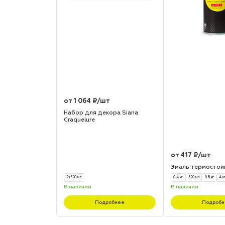
от 1 064 ₽/шт
Набор для декора Siana
Craquelure
от 417 ₽/шт
Эмаль термостой
2х520 мл
0.4 кг
520 мл
0.8 кг
4 к
В наличии
В наличии
Подробнее
Подробн