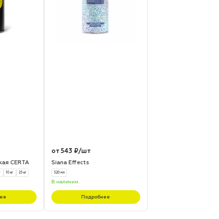
от 543 ₽/шт
кая CERTA
Siana Effects
г
10 кг
25 кг
520 мл
В наличии
ее
Подробнее