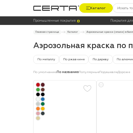
Каталог
Цена
Термостойкость, до °C
Промышленные покрытия
Покрытия для
Главная страница
Каталог
Аэрозольные краски (эмали) в бал
Аэрозольная краска по 
По металлу
По ржавчине
По дереву
По алюми
По умолчанию
По названию
Популярные
Подешевле
Дороже