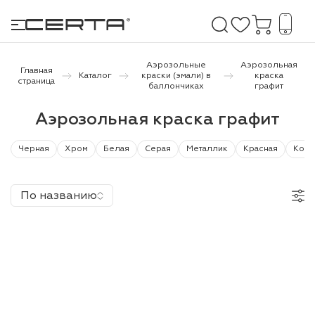
Аэрозольные
Аэрозольная
Главная
Каталог
краски (эмали) в
краска
страница
баллончиках
графит
е покрытия
Аэрозольная краска графит
дома и дачи
Черная
Хром
Белая
Серая
Металлик
Красная
Кори
продукция
По названию
 бетону,
ичу
о металлу
итки по
холодного