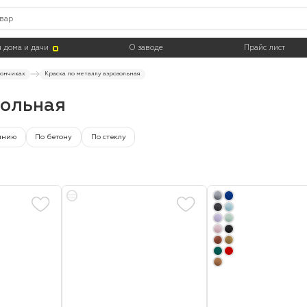
Цвет
Тара
 дома и дачи
О заводе
Прайс лист
лончиках
Краска по металлу аэрозольная
зольная
инию
По бетону
По стеклу