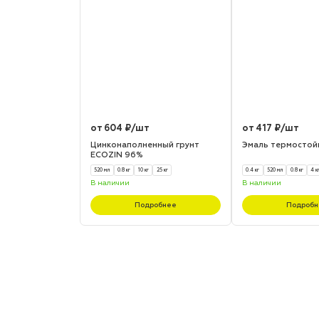
от 604 ₽/шт
от 417 ₽/шт
Цинконаполненный грунт
Эмаль термостой
ECOZIN 96%
520 мл
0.8 кг
10 кг
25 кг
0.4 кг
520 мл
0.8 кг
4 к
В наличии
В наличии
Подробнее
Подробн