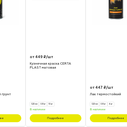
от 449 ₽/шт
Кузнечная краска CERTA
PLAST матовая
от 447 ₽/шт
 грунт
Лак термостойкий
520 мл
0.8 кг
10 кг
520 мл
0.8 кг
4 кг
В наличии
В наличии
ее
Подробнее
Подробнее