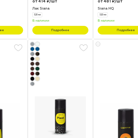
от 414 ₽/шт
от 481 ₽/шт
Лак Siana
Siana HQ
520 мл
520 мл
В наличии
В наличии
ее
Подробнее
Подробнее