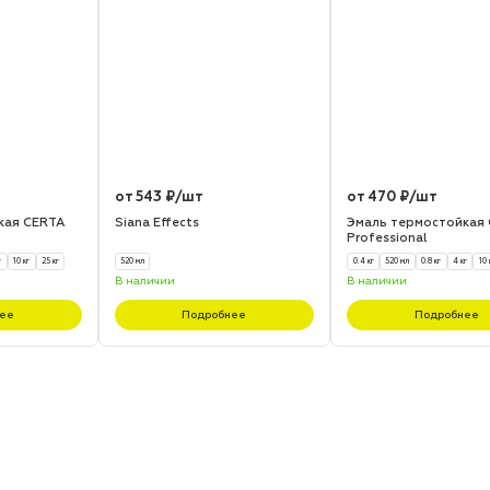
от 543 ₽/шт
от 470 ₽/шт
кая CERTA
Siana Effects
Эмаль термостойкая
Professional
г
10 кг
25 кг
520 мл
0.4 кг
520 мл
0.8 кг
4 кг
10 
В наличии
В наличии
ее
Подробнее
Подробнее