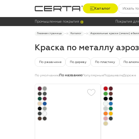
Каталог
Цена
Термостойкость, до °C
Промышленные покрытия
Покрытия для
Главная страница
Каталог
Аэрозольные краски (эмали) в бал
Краска по металлу аэро
По ржавчине
По дереву
По пластику
По алюм
По умолчанию
По названию
Популярные
Подешевле
Дороже