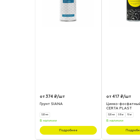
от 374 ₽/шт
от 417 ₽/шт
Грунт SIANA
Цинко-фосфатный
CERTA PLAST
520 мл
520 мл
0.8 кг
10 кг
В наличии
В наличии
Подробнее
Подробн