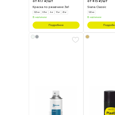
от 417 ₽/шт
от 415 ₽/шт
Краска по ржавчине 3в1
Siana Classic
520 мл
0.8 кг
4 кг
10 кг
20 кг
520 мл
В наличии
В наличии
Подробнее
Подробн