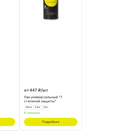
от 447 ₽/шт
Лак универсальный "7
степеней защиты"
520 мл
0.8 кг
10 кг
В наличии
Подробнее