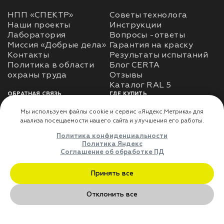
НПП «СПЕКТР»
Советы технолога
Наши проекты
Инструкции
Лаборатория
Вопросы -ответы
Миссия «Добрые дела»
Гарантия на краску
Контакты
Результаты испытаний
Политика в области
Блог CERTA
охраны труда
Отзывы
Каталог RAL 5
ОБРАТНАЯ СВЯЗЬ
ГДЕ КУПИТЬ
Использование
Доставка
информации
Оплата
Политика
Где купить
использования личных
данных
Карта сайта
Реквизиты
Оферта
ДЛЯ ПАРТНЁРОВ
Преимущества
сотрудничества
Мы используем файлы cookie и сервис «Яндекс.Метрика» дл