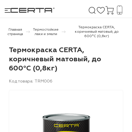
Термокраска CERTA,
Главная
Термостойкие
коричневый матовый, до
страница
лаки и эмали
600°С (0,8кг)
е покрытия
Термокраска CERTA,
коричневый матовый, до
дома и дачи
600°С (0,8кг)
продукция
Код товара: TRM006
 бетону,
ичу
о металлу
итки по
холодного