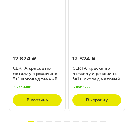
12 824 ₽
12 824 ₽
CERTA краска по
CERTA краска по
металлу и ржавчине
металлу и ржавчине
3в1 шоколад темный
3в1 шоколад матовый
матовый ~RAL 8019
~RAL 8017 (20,0кг)
В наличии
В наличии
В
(20,0кг)
В корзину
В корзину