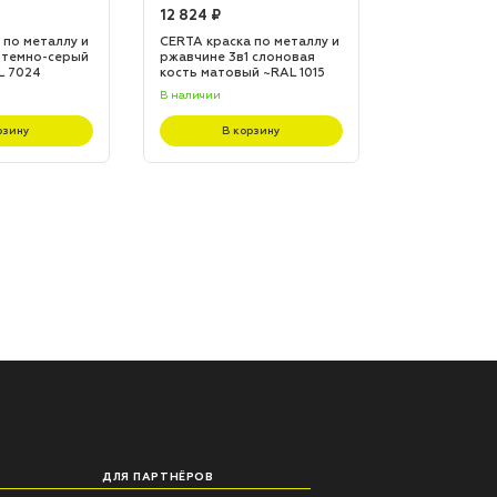
12 824 ₽
12 824 ₽
 по металлу и
CERTA краска по металлу и
CERTA краска
 темно-серый
ржавчине 3в1 слоновая
ржавчине 3в1
L 7024
кость матовый ~RAL 1015
матовый ~RA
(20,0кг)
(20,0кг)
В наличии
В наличии
рзину
В корзину
В к
ДЛЯ ПАРТНЁРОВ