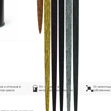
в и оттенков в
75+ проектов в
35 патентны
тре красок
экстремальных условиях
собственных