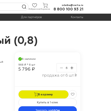
sdelka@certa.ru
8 800 100 93 21
Избранное
Корзина
Для партнёров
Контакты
й (0,8)
В наличии
ный
966 ₽ * 6 шт
5 796 ₽
продажа от 6 шт.
?
В корзину
Купить в 1 клик
Заказать на