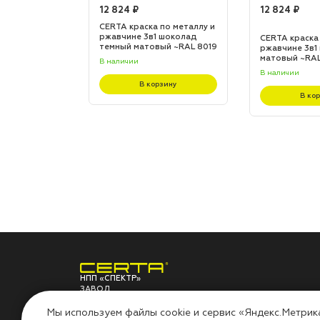
12 824 ₽
12 824 ₽
по металлу и
CERTA краска по металлу и
 шоколад
ржавчине 3в1 шоколад
CERTA краска
L 8017
темный матовый ~RAL 8019
ржавчине 3в1
(20,0кг)
матовый ~RAL 
В наличии
В наличии
зину
В корзину
В ко
НПП «СПЕКТР»
ЗАВОД
ЛАКОКРАСОЧНЫХ
О ЗАВОДЕ
ПО
МАТЕРИАЛОВ
Мы используем файлы cookie и сервис «Яндекс.Метрик