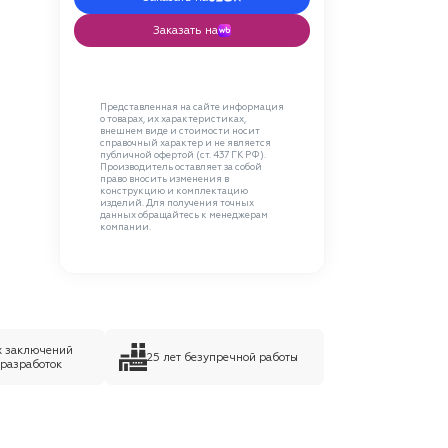
Заказать на
Представленная на сайте информация
о товарах, их характеристиках,
внешнем виде и стоимости носит
справочный характер и не является
публичной офертой (ст. 437 ГК РФ).
Производитель оставляет за собой
право вносить изменения в
конструкцию и комплектацию
изделий. Для получения точных
данных обращайтесь к менеджерам
компании.
х заключений
25 лет безупречной работы
 разработок