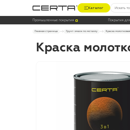
Каталог
Промышленные покрытия
Покрытия для
Главная страница
Грунт-эмали по металлу
Краска молотковая
Краска молотко