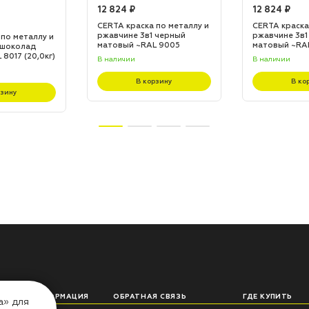
12 824 ₽
12 824 ₽
CERTA краска по металлу и
CERTA краска
ржавчине 3в1 черный
ржавчине 3в1
 по металлу и
матовый ~RAL 9005
матовый ~RA
 шоколад
(20,0кг)
(20,0кг)
8017 (20,0кг)
В наличии
В наличии
В корзину
В ко
рзину
ЛЕЗНАЯ ИНФОРМАЦИЯ
ОБРАТНАЯ СВЯЗЬ
ГДЕ КУПИТЬ
а» для