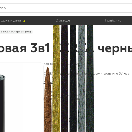
 дома и дачи
О заводе
Прайс лист
 3в1 CERTA черный (0,8)
вая 3в1 CERTA черны
Код товара: KRGL0022
CERTA молотковая краска по металлу и ржавчине 3в1 чер
глянцевый (0,8кг)
Подробнее
Фасовка:
0.8 кг
4 кг
10 кг
Цвета: