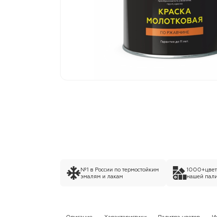
№1 в России по термостойким
1000+цвето
эмалям и лакам
нашей пали