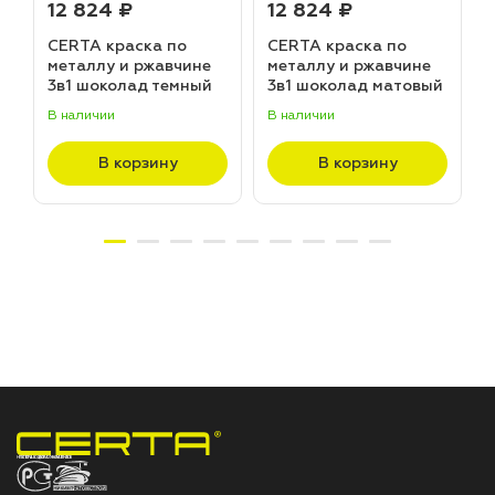
12 824 ₽
12 824 ₽
CERTA краска по
CERTA краска по
металлу и ржавчине
металлу и ржавчине
3в1 шоколад темный
3в1 шоколад матовый
матовый ~RAL 8019
~RAL 8017 (20,0кг)
В наличии
В наличии
В
(20,0кг)
В корзину
В корзину
НПП «СПЕКТР» ЗАВОД ЛАКОКРАСОЧНЫХ МАТЕРИАЛОВ