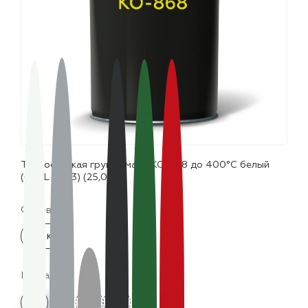
лаки и эмали
Термостойкая грунт-эмаль КО-868 до 400°С белый
(~RAL 9003) (25,0кг)
Фасовка:
25 кг
Цвета: