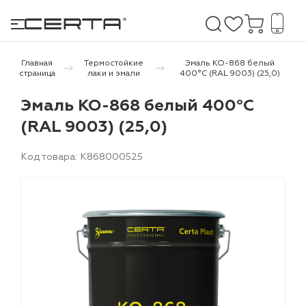
Главная
Термостойкие
Эмаль КО-868 белый
страница
лаки и эмали
400°С (RAL 9003) (25,0)
е покрытия
Эмаль КО-868 белый 400°С
(RAL 9003) (25,0)
дома и дачи
Код товара: K868000525
продукция
 бетону,
ичу
о металлу
итки по
холодного