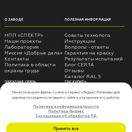
О ЗАВОДЕ
ПОЛЕЗНАЯ ИНФОРМАЦИЯ
НПП «СПЕКТР»
Советы технолога
Наши проекты
Инструкции
Лаборатория
Вопросы -ответы
Миссия «Добрые дела»
Гарантия на краску
Контакты
Результаты испытаний
Политика в области
Блог CERTA
охраны труда
Отзывы
Каталог RAL 5
ОБРАТНАЯ СВЯЗЬ
ГДЕ КУПИТЬ
Использование
Доставка
информации
Оплата
Политика
Где купить
использования личных
данных
Карта сайта
Реквизиты
Оферта
ДЛЯ ПАРТНЁРОВ