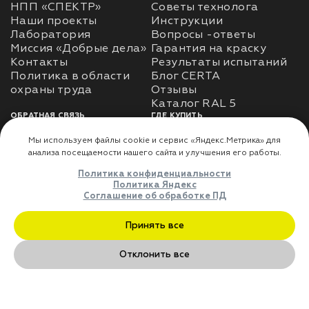
НПП «СПЕКТР»
Советы технолога
Наши проекты
Инструкции
Лаборатория
Вопросы -ответы
Миссия «Добрые дела»
Гарантия на краску
Контакты
Результаты испытаний
Политика в области
Блог CERTA
охраны труда
Отзывы
Каталог RAL 5
ОБРАТНАЯ СВЯЗЬ
ГДЕ КУПИТЬ
Использование
Доставка
информации
Оплата
Политика
Где купить
использования личных
данных
Карта сайта
Реквизиты
Оферта
ДЛЯ ПАРТНЁРОВ
Преимущества
сотрудничества