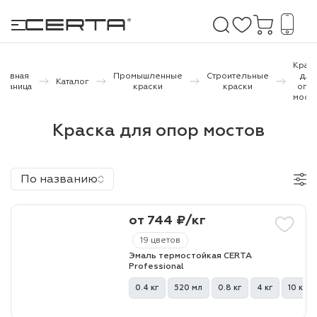
Крас
Главная
Промышленные
Строительные
для
Каталог
траница
краски
краски
опо
мост
е покрытия
Краска для опор мостов
дома и дачи
продукция
По названию
 бетону,
ичу
от 744 ₽/кг
19 цветов
о металлу
Эмаль термостойкая CERTA
Professional
итки по
0.4 кг
520 мл
0.8 кг
4 кг
10 кг
холодного