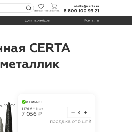
sdelka@certa.ru
8 800 100 93 21
Избранное
Корзина
Для партнёров
Контакты
нная CERTA
 металлик
В наличии
 до 1000°С
1 176 ₽ * 6 шт
7 056 ₽
продажа от 6 шт.
?
г