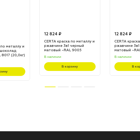
12 824 ₽
12 824 ₽
CERTA краска по металлу и
CERTA краска
ржавчине 3в1 черный
ржавчине 3в1
 по металлу и
матовый ~RAL 9005
матовый ~RA
 шоколад
(20,0кг)
(20,0кг)
8017 (20,0кг)
В наличии
В наличии
В корзину
В ко
рзину