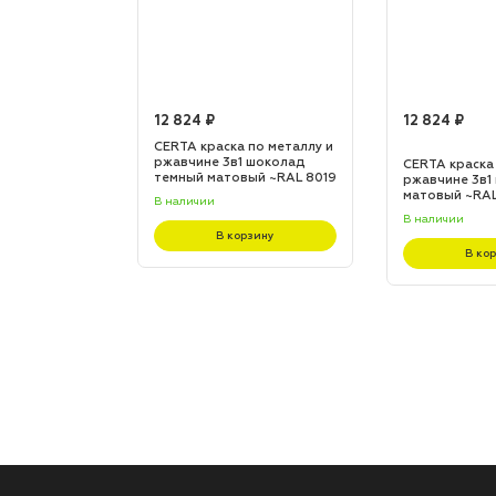
12 824 ₽
12 824 ₽
по металлу и
CERTA краска по металлу и
 шоколад
ржавчине 3в1 шоколад
CERTA краска
L 8017
темный матовый ~RAL 8019
ржавчине 3в1
(20,0кг)
матовый ~RAL 
В наличии
В наличии
зину
В корзину
В ко