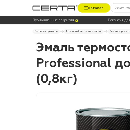
Каталог
Промышленные покрытия
Покрытия для
Главная страница
Термостойкие лаки и эмали
Эмаль термосто
Эмаль термост
Professional 
(0,8кг)