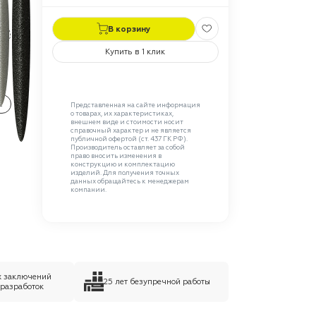
В корзину
Купить в 1 клик
C
Представленная на сайте информация
о товарах, их характеристиках,
внешнем виде и стоимости носит
справочный характер и не является
публичной офертой (ст. 437 ГК РФ).
Производитель оставляет за собой
право вносить изменения в
конструкцию и комплектацию
изделий. Для получения точных
данных обращайтесь к менеджерам
компании.
х заключений
25 лет безупречной работы
 разработок