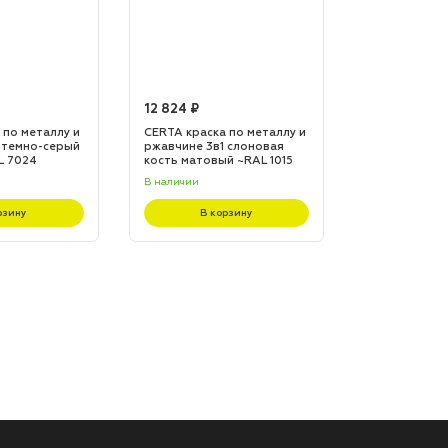
12 824 ₽
12 824 ₽
 по металлу и
CERTA краска по металлу и
CERTA краска
 темно-серый
ржавчине 3в1 слоновая
ржавчине 3в1
L 7024
кость матовый ~RAL 1015
матовый ~RA
(20,0кг)
(20,0кг)
В наличии
В наличии
рзину
В корзину
В к