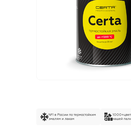
№1 в России по термостойким
1000+цвето
эмалям и лакам
нашей пали