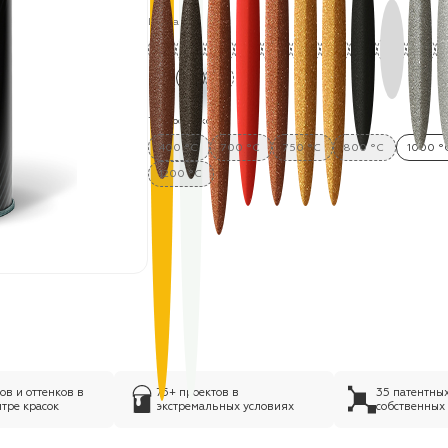
Цвета:
Термостойкость:
400 °C
700 °C
750 °C
800 °C
1000 °
1200 °C
в и оттенков в
75+ проектов в
35 патентны
тре красок
экстремальных условиях
собственных