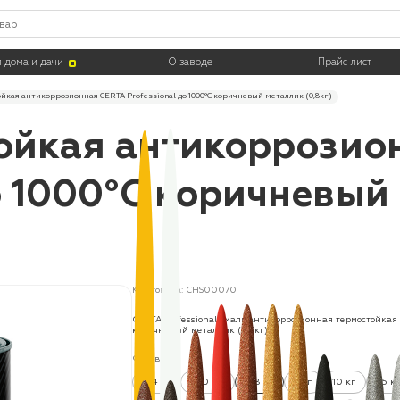
 дома и дачи
О заводе
Прайс лист
йкая антикоррозионная CERTA Professional до 1000°С коричневый металлик (0,8кг)
ойкая антикоррозио
до 1000°С коричневый
Код товара: CHS00070
CERTA Professional эмаль антикоррозионная термостойкая
коричневый металлик (0,8кг)
Фасовка:
0.4 кг
520 мл
0.8 кг
4 кг
10 кг
25 к