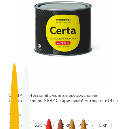
лаки и эмали
CERTA Professional эмаль антикоррозионная
термостойкая до 1000°С коричневый металлик (0,4кг)
Фасовка:
0.4 кг
520 мл
0.8 кг
4 кг
10 кг