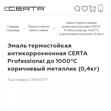
Эмаль термостойкая
Главная
Термостойкие
антикоррозионная CERTA
страница
лаки и эмали
Professional до 1000°С
коричневый металлик (0,4кг)
е покрытия
Эмаль термостойкая
дома и дачи
антикоррозионная CERTA
Professional до 1000°С
продукция
коричневый металлик (0,4кг)
 бетону,
ичу
Код товара: CHS00071
о металлу
итки по
холодного