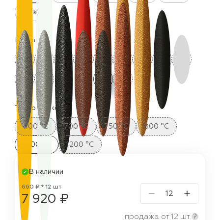
25 кг
Цвета:
Термостойкость:
400 °C
700 °C
750 °C
800 °C
1000 °C
1200 °C
В наличии
660 ₽ * 12 шт
7 920 ₽
продажа от 12 шт.
?