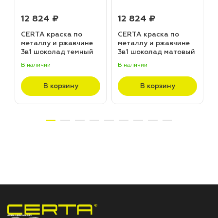
12 824 ₽
12 824 ₽
CERTA краска по
CERTA краска по
металлу и ржавчине
металлу и ржавчине
3в1 шоколад темный
3в1 шоколад матовый
матовый ~RAL 8019
~RAL 8017 (20,0кг)
В наличии
В наличии
В
(20,0кг)
В корзину
В корзину
НПП «СПЕКТР» ЗАВОД ЛАКОКРАСОЧНЫХ МАТЕРИАЛОВ