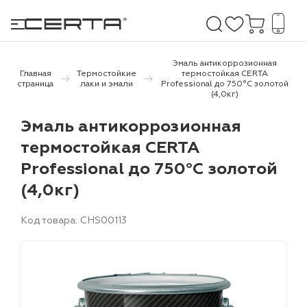
Эмаль антикоррозионная
Главная
Термостойкие
термостойкая CERTA
страница
лаки и эмали
Professional до 750°С золотой
(4,0кг)
е покрытия
Эмаль антикоррозионная
дома и дачи
термостойкая CERTA
Professional до 750°С золотой
продукция
(4,0кг)
 бетону,
ичу
Код товара: CHS00113
о металлу
итки по
холодного