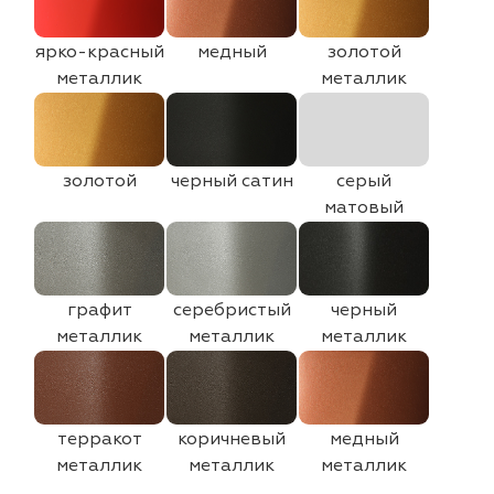
ярко-красный
медный
золотой
металлик
металлик
золотой
черный сатин
серый
матовый
графит
серебристый
черный
металлик
металлик
металлик
терракот
коричневый
медный
металлик
металлик
металлик