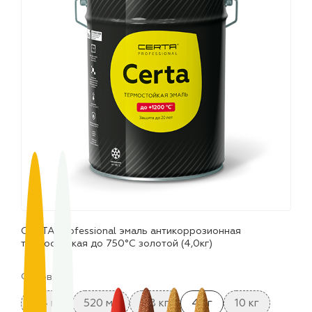
лаки и эмали
CERTA Professional эмаль антикоррозионная
термостойкая до 750°С золотой (4,0кг)
Фасовка:
0.4 кг
520 мл
0.8 кг
4 кг
10 кг