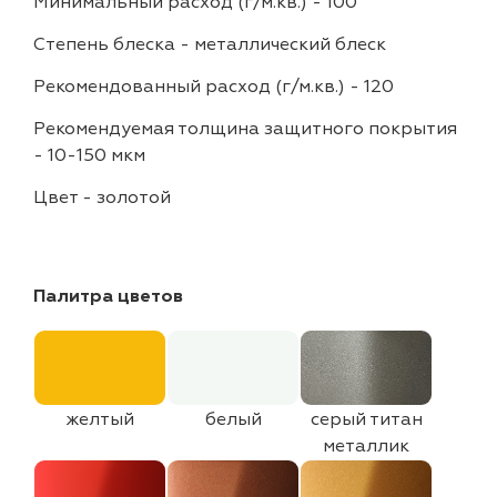
Минимальный расход (г/м.кв.)
-
100
Степень блеска
-
металлический блеск
Рекомендованный расход (г/м.кв.)
-
120
Рекомендуемая толщина защитного покрытия
-
10-150 мкм
Цвет
-
золотой
Палитра цветов
желтый
белый
серый титан
металлик