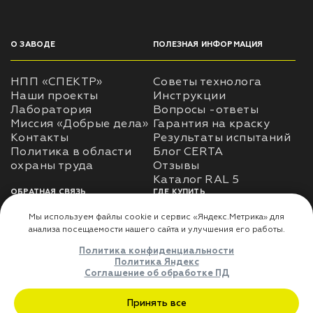
О ЗАВОДЕ
ПОЛЕЗНАЯ ИНФОРМАЦИЯ
НПП «СПЕКТР»
Советы технолога
Наши проекты
Инструкции
Лаборатория
Вопросы -ответы
Миссия «Добрые дела»
Гарантия на краску
Контакты
Результаты испытаний
Политика в области
Блог CERTA
охраны труда
Отзывы
Каталог RAL 5
ОБРАТНАЯ СВЯЗЬ
ГДЕ КУПИТЬ
Использование
Доставка
информации
Оплата
Политика
Где купить
использования личных
данных
Карта сайта
Реквизиты
Оферта
ДЛЯ ПАРТНЁРОВ