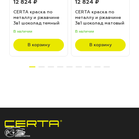
12 824 ₽
12 824 ₽
CERTA краска по
CERTA краска по
металлу и ржавчине
металлу и ржавчине
3в1 шоколад темный
3в1 шоколад матовый
матовый ~RAL 8019
~RAL 8017 (20,0кг)
В наличии
В наличии
В
(20,0кг)
В корзину
В корзину
НПП «СПЕКТР» ЗАВОД ЛАКОКРАСОЧНЫХ МАТЕРИАЛОВ