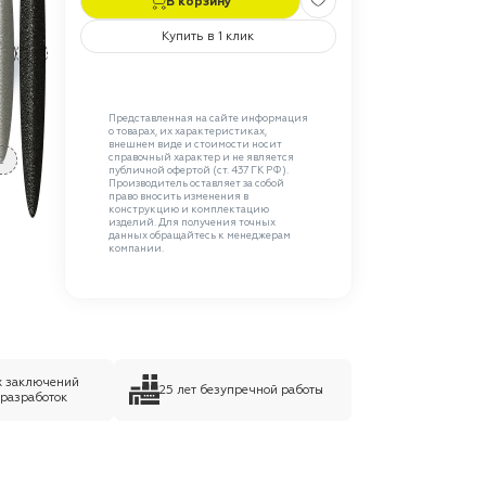
В корзину
Купить в 1 клик
Представленная на сайте информация
о товарах, их характеристиках,
внешнем виде и стоимости носит
справочный характер и не является
C
публичной офертой (ст. 437 ГК РФ).
Производитель оставляет за собой
право вносить изменения в
конструкцию и комплектацию
изделий. Для получения точных
данных обращайтесь к менеджерам
компании.
х заключений
25 лет безупречной работы
 разработок