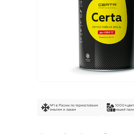
№1 в России по термостойким
1000+цвето
эмалям и лакам
нашей пали