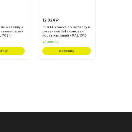
12 824 ₽
12 824 ₽
 по металлу и
CERTA краска по металлу и
CERTA краска
 темно-серый
ржавчине 3в1 слоновая
ржавчине 3в1
L 7024
кость матовый ~RAL 1015
матовый ~RA
(20,0кг)
(20,0кг)
В наличии
В наличии
рзину
В корзину
В к