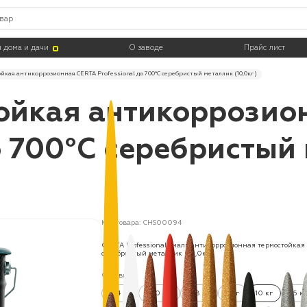
 дома и дачи
О заводе
Прайс лист
йкая антикоррозионная CERTA Professional до 700°С серебристый металлик (10,0кг)
ойкая антикоррозио
о 700°С серебристый
Код товара: CHS00094
CERTA Professional эмаль антикоррозионная термостойкая
серебристый металлик (10,0кг)
Фасовка:
0.4 кг
520 мл
0.8 кг
4 кг
10 кг
25 к