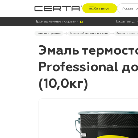
Каталог
Промышленные покрытия
Покрытия для
Главная страница
Термостойкие лаки и эмали
Эмаль термосто
Эмаль термост
Professional д
(10,0кг)