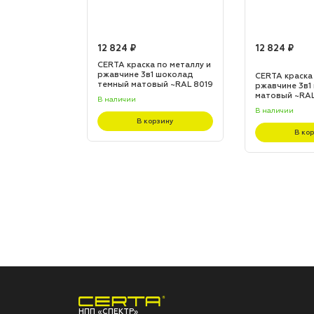
12 824 ₽
12 824 ₽
по металлу и
CERTA краска по металлу и
 шоколад
ржавчине 3в1 шоколад
CERTA краска
L 8017
темный матовый ~RAL 8019
ржавчине 3в1
(20,0кг)
матовый ~RAL 
В наличии
В наличии
зину
В корзину
В ко
НПП «СПЕКТР»