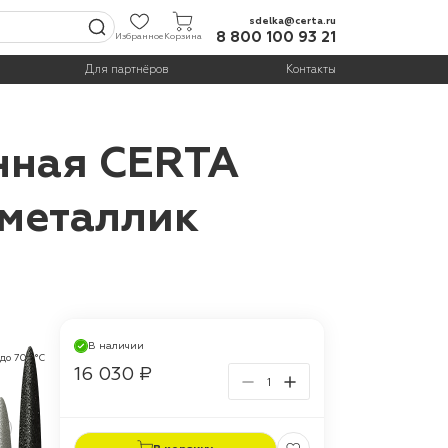
sdelka@certa.ru
8 800 100 93 21
Избранное
Корзина
Для партнёров
Контакты
нная CERTA
 металлик
В наличии
 до 700°С
16 030 ₽
г