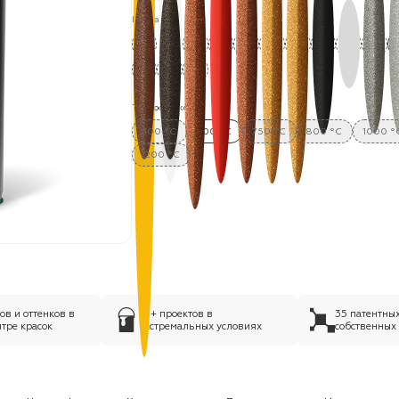
Цвета:
Термостойкость:
400 °C
700 °C
750 °C
800 °C
1000 °
1200 °C
в и оттенков в
75+ проектов в
35 патентны
тре красок
экстремальных условиях
собственных