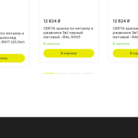
12 824 ₽
12 824 ₽
CERTA краска по металлу и
CERTA краска
ржавчине 3в1 черный
ржавчине 3в1
 по металлу и
матовый ~RAL 9005
матовый ~RA
 шоколад
(20,0кг)
(20,0кг)
8017 (20,0кг)
В наличии
В наличии
В корзину
В ко
рзину