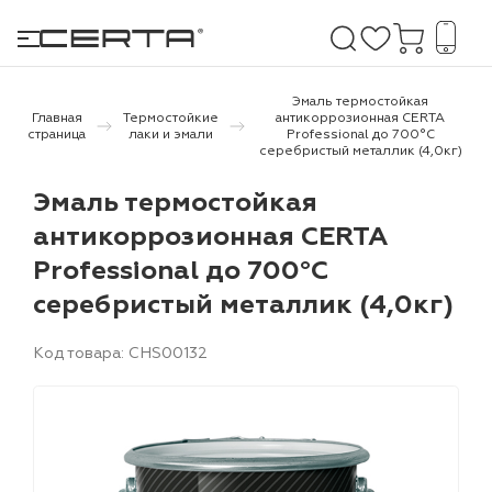
Эмаль термостойкая
Главная
Термостойкие
антикоррозионная CERTA
страница
лаки и эмали
Professional до 700°С
серебристый металлик (4,0кг)
е покрытия
Эмаль термостойкая
дома и дачи
антикоррозионная CERTA
Professional до 700°С
продукция
серебристый металлик (4,0кг)
 бетону,
ичу
Код товара: CHS00132
о металлу
итки по
холодного