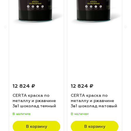
12 824 ₽
12 824 ₽
CERTA краска по
CERTA краска по
металлу и ржавчине
металлу и ржавчине
3в1 шоколад темный
3в1 шоколад матовый
матовый ~RAL 8019
~RAL 8017 (20,0кг)
В наличии
В наличии
В
(20,0кг)
В корзину
В корзину