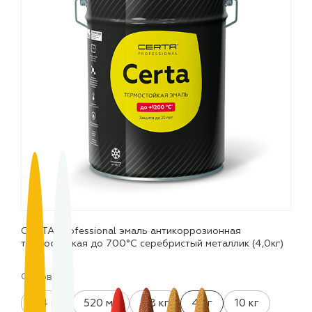
лаки и эмали
CERTA Professional эмаль антикоррозионная
термостойкая до 700°С серебристый металлик (4,0кг)
Фасовка:
0.4 кг
520 мл
0.8 кг
4 кг
10 кг