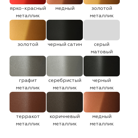
ярко-красный
медный
золотой
металлик
металлик
золотой
черный сатин
серый
матовый
графит
серебристый
черный
металлик
металлик
металлик
терракот
коричневый
медный
металлик
металлик
металлик