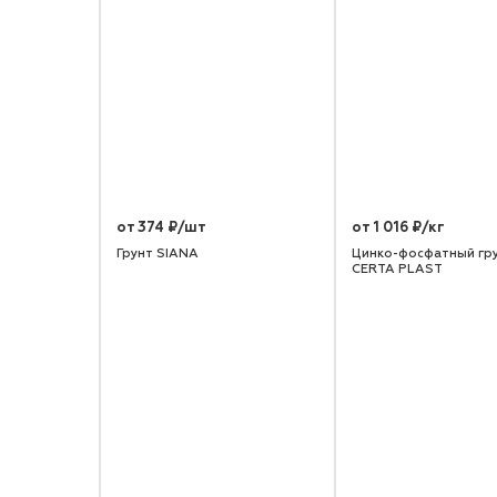
от 374 ₽/шт
от 1 016 ₽/кг
Грунт SIANA
Цинко-фосфатный гр
CERTA PLAST