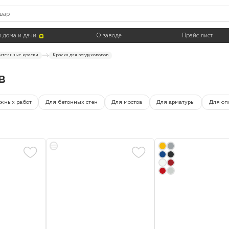
Цвет
Тара
 дома и дачи
О заводе
Прайс лист
ительные краски
Краска для воздуховодов
в
ужных работ
Для бетонных стен
Для мостов
Для арматуры
Для оп