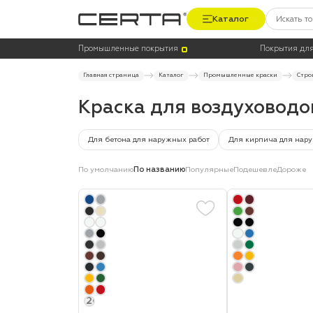
Каталог
Цена
Термостойкость, до °C
Промышленные покрытия
Покрытия для
Главная страница
Каталог
Промышленные краски
Стро
Краска для воздуховодо
Для бетона для наружных работ
Для кирпича для нар
По умолчанию
По названию
Популярные
Подешевле
Дороже
+20