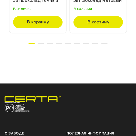
3в1 шоколад темный
3в1 шоколад матовый
матовый ~RAL 8019
~RAL 8017 (20,0кг)
В наличии
В наличии
В
(20,0кг)
В корзину
В корзину
НПП «СПЕКТР» ЗАВОД ЛАКОКРАСОЧНЫХ МАТЕРИАЛОВ
О ЗАВОДЕ
ПОЛЕЗНАЯ ИНФОРМАЦИЯ