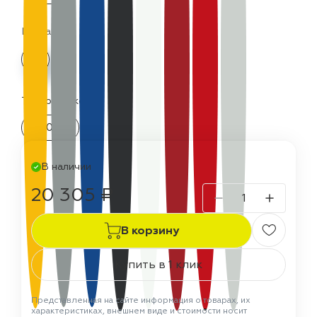
Цвета:
Термостойкость:
300 °C
В наличии
20 305 ₽
В корзину
Купить в 1 клик
Представленная на сайте информация о товарах, их
характеристиках, внешнем виде и стоимости носит