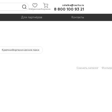
sdelka@certa.ru
8 800 100 93 21
Избранное
Корзина
Для партнёров
Контакты
Кремнийорганические лаки
Скачать каталог
Фильтр