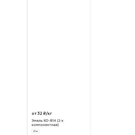
от 32 ₽/кг
Эмаль КО-814 (2-х
компонентная)
25 кг