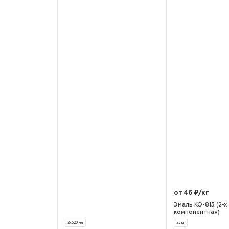
от 46 ₽/кг
Эмаль КО-813 (2-х
компонентная)
2х520 мл
25 кг