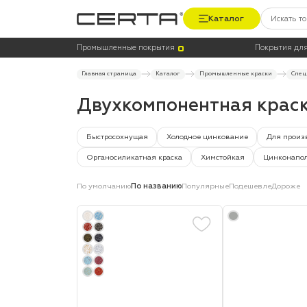
Каталог
Цена
Цвет
Промышленные покрытия
Покрытия для
Главная страница
Каталог
Промышленные краски
Спец
Двухкомпонентная крас
Быстросохнущая
Холодное цинкование
Для произ
Органосиликатная краска
Химстойкая
Цинконапол
По умолчанию
По названию
Популярные
Подешевле
Дороже