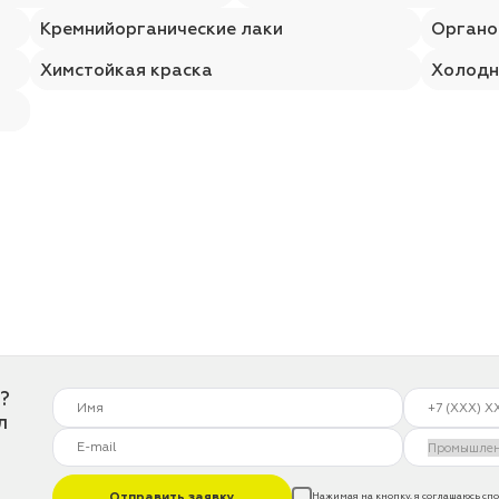
Кремнийорганические лаки
Органо
Химстойкая краска
Холодн
?
л
Отправить заявку
Нажимая на кнопку, я соглашаюсь с
по