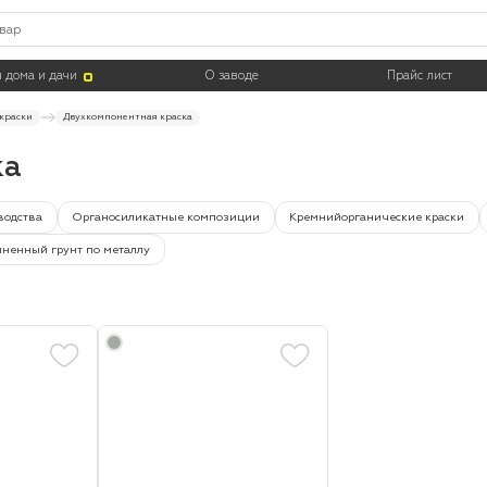
Тара
 дома и дачи
О заводе
Прайс лист
краски
Двухкомпонентная краска
ка
водства
Органосиликатные композиции
Кремнийорганические краски
ненный грунт по металлу