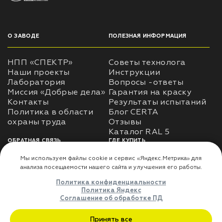
О ЗАВОДЕ
ПОЛЕЗНАЯ ИНФОРМАЦИЯ
НПП «СПЕКТР»
Советы технолога
Наши проекты
Инструкции
Лаборатория
Вопросы -ответы
Миссия «Добрые дела»
Гарантия на краску
Контакты
Результаты испытаний
Политика в области
Блог CERTA
охраны труда
Отзывы
Каталог RAL 5
ОБРАТНАЯ СВЯЗЬ
ГДЕ КУПИТЬ
Использование
Доставка
информации
Оплата
Политика
Где купить
использования личных
данных
Карта сайта
Реквизиты
Оферта