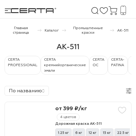
Главная
Промышленные
Каталог
АК-511
страница
краски
е покрытия
АК-511
дома и дачи
CERTA
CERTA
CERTA
CERTA-
CE
PROFESSIONAL
кремнийорганические
ОС
PATINA
PL
эмали
продукция
 бетону,
По названию
ичу
о металлу
от 399 ₽/кг
итки по
4 цветов
Дорожная краска АК-511
холодного
1.25 кг
6 кг
12 кг
15 кг
22.5 кг