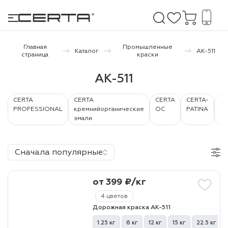
Главная
Промышленные
Каталог
АК-511
страница
краски
е покрытия
АК-511
дома и дачи
CERTA
CERTA
CERTA
CERTA-
CE
PROFESSIONAL
кремнийорганические
ОС
PATINA
PL
эмали
продукция
 бетону,
Сначала популярные
ичу
о металлу
от 399 ₽/кг
итки по
4 цветов
Дорожная краска АК-511
холодного
1.25 кг
6 кг
12 кг
15 кг
22.5 кг