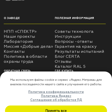
О ЗАВОДЕ
ПОЛЕЗНАЯ ИНФОРМАЦИЯ
НПП «СПЕКТР»
Советы технолога
Наши проекты
Инструкции
Лаборатория
Вопросы -ответы
Миссия «Добрые дела»
Гарантия на краску
Контакты
Результаты испытаний
Политика в области
Блог CERTA
охраны труда
Отзывы
Каталог RAL 5
ОБРАТНАЯ СВЯЗЬ
ГДЕ КУПИТЬ
Использование
Доставка
информации
Оплата
Политика
Где купить
использования личных
данных
Карта сайта
Реквизиты
Оферта