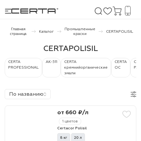
Главная
Промышленные
Каталог
CERTAPOLISIL
страница
краски
е покрытия
CERTAPOLISIL
дома и дачи
CERTA
АК-511
CERTA
CERTA
CER
PROFESSIONAL
кремнийорганические
ОС
PAT
эмали
продукция
 бетону,
По названию
ичу
о металлу
от 660 ₽/л
итки по
1 цветов
Certacor Polisil
холодного
8 кг
20 л